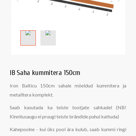
IB Saha kummitera 150cm
Iron Balticu 150cm sahale mõeldud kummitera ja
metalltera komplekt.
Saab kasutada ka teiste tootjate sahkadel (NB!
Kinnitusaugu ei pruugi teiste brändide puhul kattuda)
Kahepoolne - kui üks pool ära kulub, saab kummi ringi