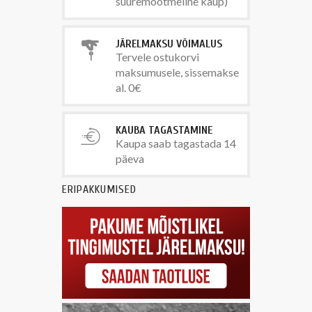
suuremõõtmeline kaup)
JÄRELMAKSU VÕIMALUS
Tervele ostukorvi
maksumusele, sissemakse
al. 0€
KAUBA TAGASTAMINE
Kaupa saab tagastada 14
päeva
ERIPAKKUMISED