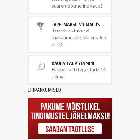
suuremõõtmeline kaup)
JÄRELMAKSU VÕIMALUS
Tervele ostukorvi
maksumusele, sissemakse
al. 0€
KAUBA TAGASTAMINE
Kaupa saab tagastada 14
päeva
ERIPAKKUMISED