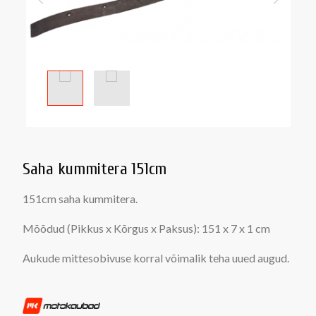
Saha kummitera 151cm
151cm saha kummitera.
Mõõdud (Pikkus x Kõrgus x Paksus): 151 x 7 x 1 cm
Aukude mittesobivuse korral võimalik teha uued augud.