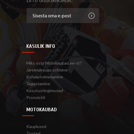
LIITU UUDISKIRJAGA:
KASULIK INFO
Miks osta Motokaubad.ee-st?
Järelmaksuga ostmine
Kohaletoimetamine
Tagastamine
Kasutustingimused
Proovisõit
MOTOKAUBAD
Kauplused
Tooted