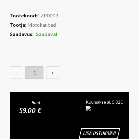
Tootekood:
CZP0003
Tootja:
Motokaubad
Saadavus:
Saadaval!
-
+
Kuumakse al. 5.02€
Hind:
59.00 €
LISA OSTUKORVI