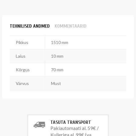
TEHNILISED ANDMED
KOMMENTAARID
Pikkus
1510 mm
Laius
10 mm
Kõrgus
70 mm
Värvus
Must
TASUTA TRANSPORT
Pakiautomaati al. 59€ /
Kulleriga al. 99€ (va