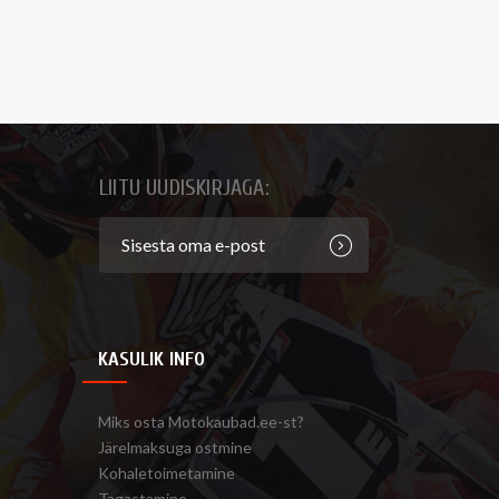
LIITU UUDISKIRJAGA:
KASULIK INFO
Miks osta Motokaubad.ee-st?
Järelmaksuga ostmine
Kohaletoimetamine
Tagastamine