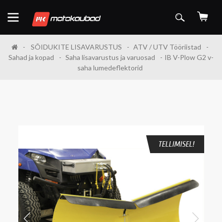
SÕIDUKITE LISAVARUSTUS
ATV / UTV Tööriistad
Sahad ja kopad
Saha lisavarustus ja varuosad
IB V-Plow G2 v-
saha lumedeflektorid
TELLIMISEL!