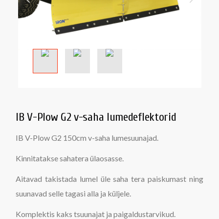
IB V-Plow G2 v-saha lumedeflektorid
IB V-Plow G2 150cm v-saha lumesuunajad.
Kinnitatakse sahatera ülaosasse.
Aitavad takistada lumel üle saha tera paiskumast ning
suunavad selle tagasi alla ja küljele.
Komplektis kaks tsuunajat ja paigaldustarvikud.