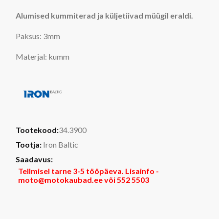
Alumised kummiterad ja küljetiivad müügil eraldi.
Paksus: 3mm
Materjal: kumm
Tootekood:
34.3900
Tootja:
Iron Baltic
Saadavus:
Tellmisel tarne 3-5 tööpäeva. Lisainfo -
moto@motokaubad.ee või 552 5503