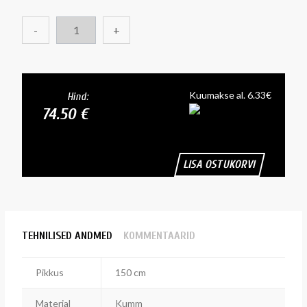
-
+
Kuumakse al. 6.33€
Hind:
74.50 €
LISA OSTUKORVI
TEHNILISED ANDMED
KOMMENTAARID
Pikkus
150 cm
Materjal
Kumm