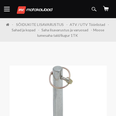
SÕIDUKITE LISAVARUSTUS
ATV / UTV Tööriistad
Sahad ja kopad
Saha lisavarustus ja varuosad
Moose
lumesaha tald/liugur 1TK