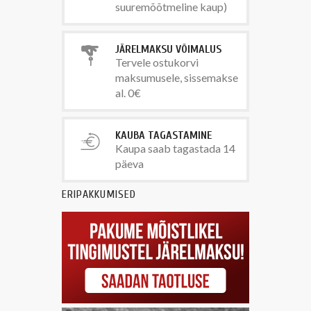
suuremõõtmeline kaup)
JÄRELMAKSU VÕIMALUS
Tervele ostukorvi
maksumusele, sissemakse
al. 0€
KAUBA TAGASTAMINE
Kaupa saab tagastada 14
päeva
ERIPAKKUMISED