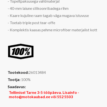
- Topeltpaksusega vahtmaterjal
- 40-mm laiune silikoonribadega rihm
- Kaare kujuline raam tagab väga mugava istuvuse
- Toetab triple post tear-offe
- Komplektis kaasas pehme microfiber materjalist kott
Tootekood:
26013484
Tootja:
100%
Saadavus:
Tellimisel Tarne 3-5 tööpäeva. Lisainfo -
moto@motokaubad.ee või 552 5503