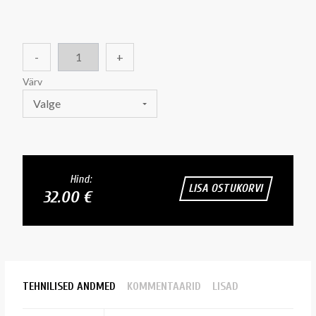
-
+
Värv
Valge
Hind:
LISA OSTUKORVI
32.00 €
TEHNILISED ANDMED
KOMMENTAARID
LISAD