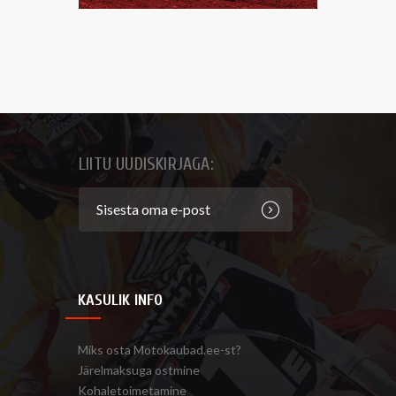
LIITU UUDISKIRJAGA:
KASULIK INFO
Miks osta Motokaubad.ee-st?
Järelmaksuga ostmine
Kohaletoimetamine