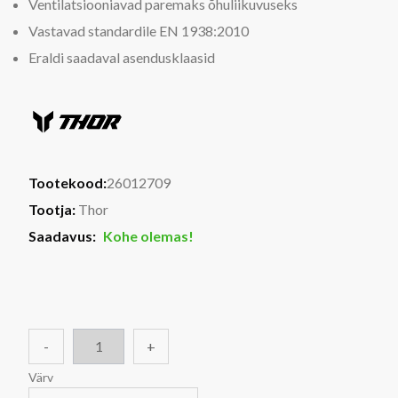
Ventilatsiooniavad paremaks õhuliikuvuseks
Vastavad standardile EN 1938:2010
Eraldi saadaval asendusklaasid
Tootekood:
26012709
Tootja:
Thor
Saadavus:
Kohe olemas!
-
+
Värv