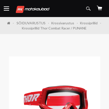
SÕIDUVARUSTUS
Krossivarustus
Krossiprillid
Krossiprillid Thor Combat Racer / PUNANE