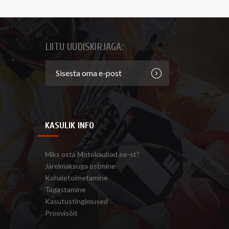
LIITU UUDISKIRJAGA:
KASULIK INFO
Miks osta Motokaubad.ee-st?
Järelmaksuga ostmine
Kohaletoimetamine
Tagastamine
Kasutustingimused
Proovisõit