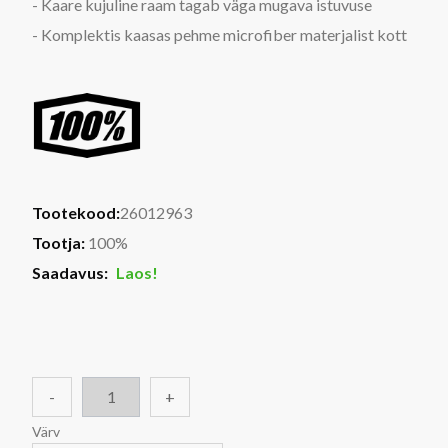
- Kaare kujuline raam tagab väga mugava istuvuse
- Komplektis kaasas pehme microfiber materjalist kott
Tootekood:
26012963
Tootja:
100%
Saadavus:
Laos!
-
+
Värv