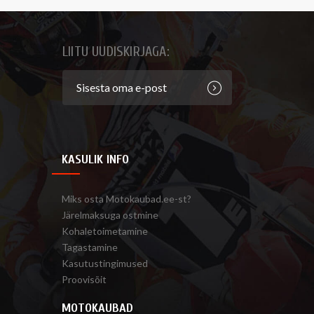
LIITU UUDISKIRJAGA:
KASULIK INFO
Miks osta Motokaubad.ee-st?
Järelmaksuga ostmine
Kohaletoimetamine
Tagastamine
Kasutustingimused
Proovisõit
MOTOKAUBAD