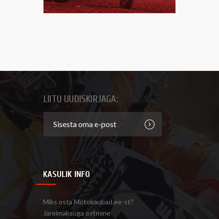
LIITU UUDISKIRJAGA:
KASULIK INFO
Miks osta Motokaubad.ee-st?
Järelmaksuga ostmine