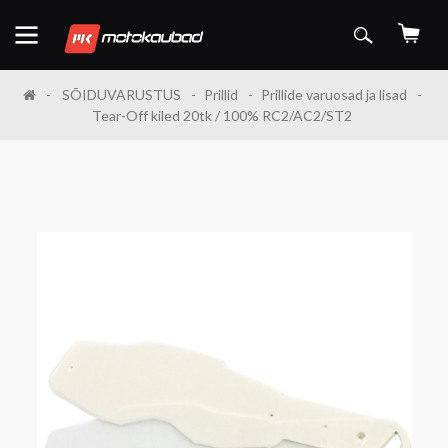
SÕIDUVARUSTUS
Prillid
Prillide varuosad ja lisad
Tear-Off kiled 20tk / 100% RC2/AC2/ST2