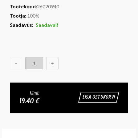
Tootekood:
26020940
Tootja:
100%
Saadavus:
Saadaval!
-
+
Hind:
LISA OSTUKORVI
19.40 €