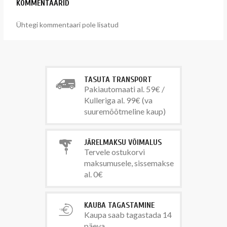
KOMMENTAARID
Ühtegi kommentaari pole lisatud
TASUTA TRANSPORT
Pakiautomaati al. 59€ /
Kulleriga al. 99€ (va
suuremõõtmeline kaup)
JÄRELMAKSU VÕIMALUS
Tervele ostukorvi
maksumusele, sissemakse
al. 0€
KAUBA TAGASTAMINE
Kaupa saab tagastada 14
päeva