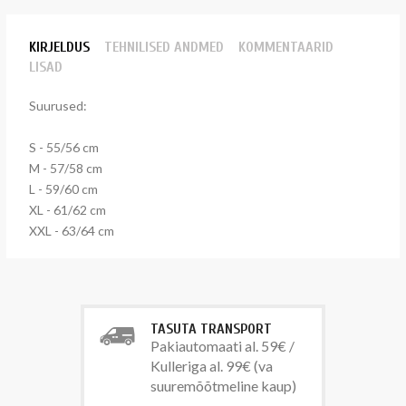
KIRJELDUS
TEHNILISED ANDMED
KOMMENTAARID
LISAD
Suurused:
S
-
55/56 cm
M
-
57/58 cm
L
-
59/60 cm
XL
-
61/62 cm
XXL
-
63/64 cm
TASUTA TRANSPORT
Pakiautomaati al. 59€ /
Kulleriga al. 99€ (va
suuremõõtmeline kaup)