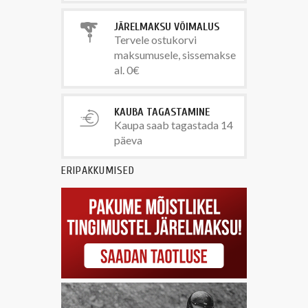
JÄRELMAKSU VÕIMALUS
Tervele ostukorvi
maksumusele, sissemakse
al. 0€
KAUBA TAGASTAMINE
Kaupa saab tagastada 14
päeva
ERIPAKKUMISED