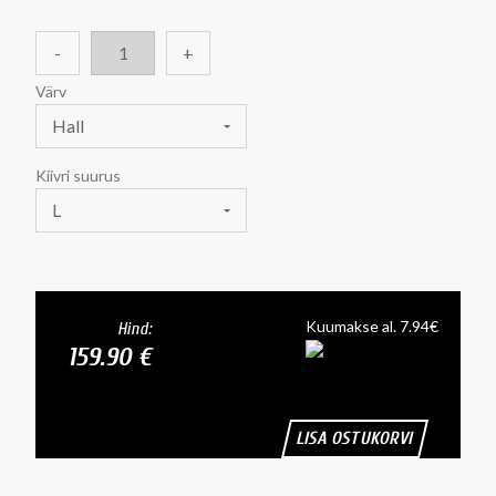
-
+
Värv
Hall
Kiivri suurus
L
Kuumakse al. 7.94€
Hind:
159.90 €
LISA OSTUKORVI