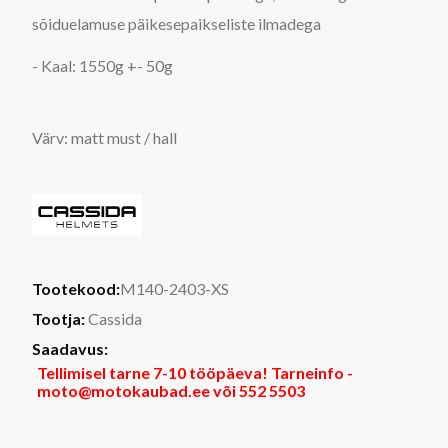
sõiduelamuse päikesepaikseliste ilmadega
- Kaal: 1550g +- 50g
Värv: matt must / hall
Tootekood:
M140-2403-XS
Tootja:
Cassida
Saadavus:
Tellimisel tarne 7-10 tööpäeva! Tarneinfo -
moto@motokaubad.ee või 552 5503