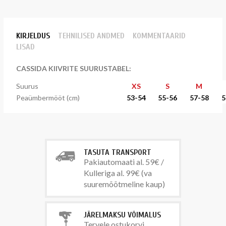
KIRJELDUS
TEHNILISED ANDMED
KOMMENTAARID
LISAD
CASSIDA KIIVRITE SUURUSTABEL:
Suurus
XS
S
M
Peaümbermööt (cm)
53-54
55-56
57-58
5
TASUTA TRANSPORT
Pakiautomaati al. 59€ /
Kulleriga al. 99€ (va
suuremõõtmeline kaup)
JÄRELMAKSU VÕIMALUS
Tervele ostukorvi