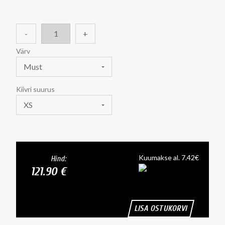
-
+
Värv
Must
Kiivri suurus
XS
Kuumakse al. 7.42€
Hind:
121.90 €
LISA OSTUKORVI