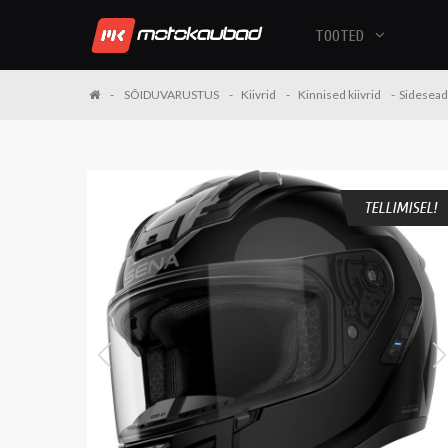
TOOTED
SÕIDUVARUSTUS
Kiivrid
Kinnised kiivrid
Sidesead
TELLIMISEL!