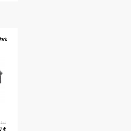
lack
ind:
0 €