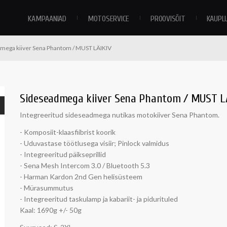
KAMPAANIAD
MOTOSERVICE
PROOVISÕIT
KAUPL
mega kiiver Sena Phantom / MUST LÄIKIV
Sideseadmega kiiver Sena Phantom / MUST L
Integreeritud sideseadmega nutikas motokiiver Sena Phantom.
- Komposiit-klaasfiibrist koorik
- Uduvastase töötlusega visiir; Pinlock valmidus
- Integreeritud päikseprillid
- Sena Mesh Intercom 3.0 / Bluetooth 5.3
- Harman Kardon 2nd Gen helisüsteem
- Mürasummutus
- Integreeritud taskulamp ja kabariit- ja pidurituled
Kaal: 1690g +/- 50g