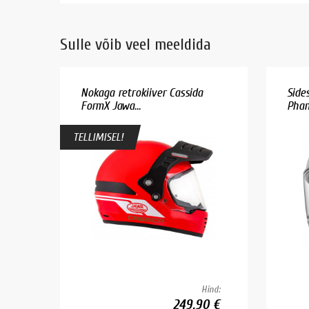
Sulle võib veel meeldida
Nokaga retrokiiver Cassida
Side
FormX Jawa...
Phan
TELLIMISEL!
Hind:
249.90 €