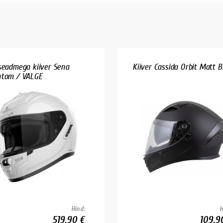
seadmega kiiver Sena
Kiiver Cassida Orbit Matt B
tom / VALGE
Hind:
H
519.90 €
109.9