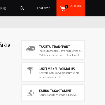
OSTUKORV
0
USED
LOGI SISSE
ÄIKIV
TASUTA TRANSPORT
Pakiautomaati al. 59€ / Kulleriga al.
99€ (va suuremõõtmeline kaup)
JÄRELMAKSU VÕIMALUS
Tervele ostukorvi maksumusele,
sissemakse al. 0€
KAUBA TAGASTAMINE
Kaupa saab tagastada 14 päeva