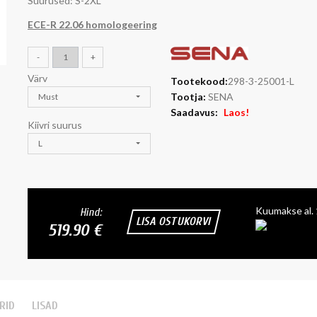
Suurused: S-2XL
ECE-R 22.06 homologeering
-
+
Värv
Tootekood:
298-3-25001-L
Tootja:
SENA
Must
Saadavus:
Laos!
Kiivri suurus
L
Kuumakse al.
Hind:
LISA OSTUKORVI
519.90 €
RID
LISAD