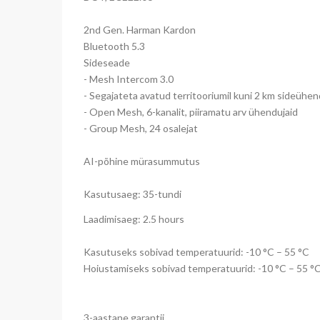
2nd Gen. Harman Kardon
Bluetooth 5.3
Sideseade
- Mesh Intercom 3.0
- Segajateta avatud territooriumil kuni 2 km sideühe
- Open Mesh, 6-kanalit, piiramatu arv ühendujaid
- Group Mesh, 24 osalejat
AI-põhine mürasummutus
Kasutusaeg: 35-tundi
Laadimisaeg: 2.5 hours
Kasutuseks sobivad temperatuurid: -10 °C – 55 °C
Hoiustamiseks sobivad temperatuurid: -10 °C – 55 °
3-aastane garantii