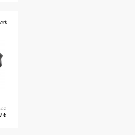
lack
ind:
0 €