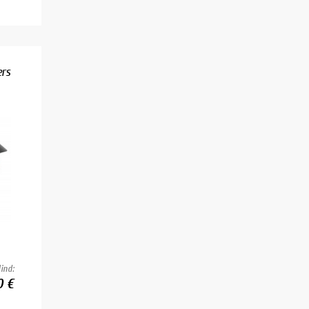
ers
ind:
0 €