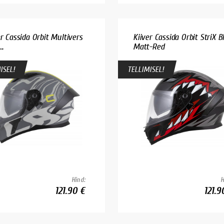
er Cassida Orbit Multivers
Kiiver Cassida Orbit StriX B
..
Matt-Red
ISEL!
TELLIMISEL!
Hind:
H
121.90 €
121.9