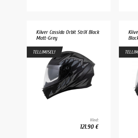
Kiiver Cassida Orbit StriX Black
Kiiv
Matt-Grey
Black
TELLIMISEL!
TELLIM
Hind:
121.90 €