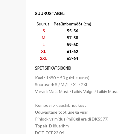
SUURUSTABEL:
-
Suurus
-
-
Peaümbermõõt (cm)
-
S
55-56
M
57-58
L
59-60
XL
61-62
2XL
63-64
SPETSIFIKATSIOONID
Kaal : 1690 ± 50 g (M-suurus)
Suurused: S / M / L / XL / 2XL
Värvid: Matt Must / Läikiv Valge / Läikiv Must
Komposiit-klaasfiibrist kest
Uduvastase töötlusega visiir
Pinlock valmidus (müügil eraldi DKS577)
Topelt-D lõuarihm
DOT, ECE22.06