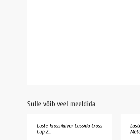
Sulle võib veel meeldida
Laste krossikiiver Cassida Cross
Last
Cup 2...
Mete