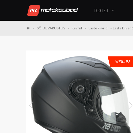
TOOTED
SÕIDUVARUSTUS
Kiivrid
Laste kiivrid
Laste kiiver
SOODUS!