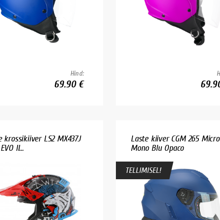
Hind:
H
69.90 €
69.9
e krossikiiver LS2 MX437J
Laste kiiver CGM 265 Micro
EVO II...
Mono Blu Opaco
TELLIMISEL!