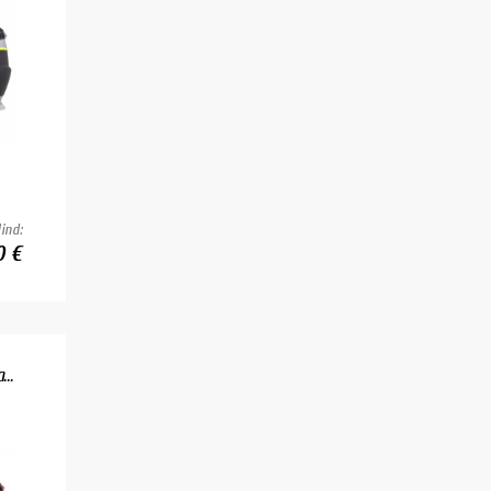
ind:
0 €
..