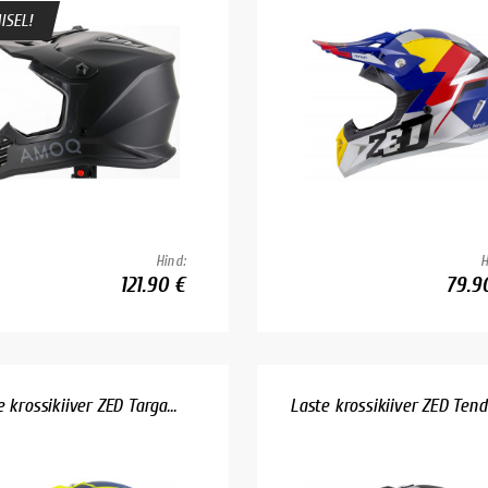
ISEL!
Hind:
H
121.90 €
79.9
 krossikiiver ZED Targa...
Laste krossikiiver ZED Tendo