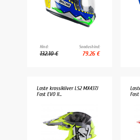
Hind:
Soodushind:
132.10 €
79.26 €
Laste krossikiiver LS2 MX437J
Last
Fast EVO II...
Fast 