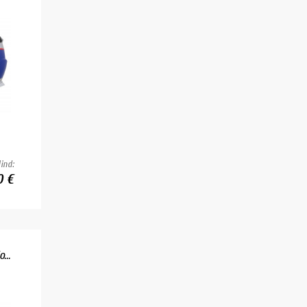
ind:
0 €
...