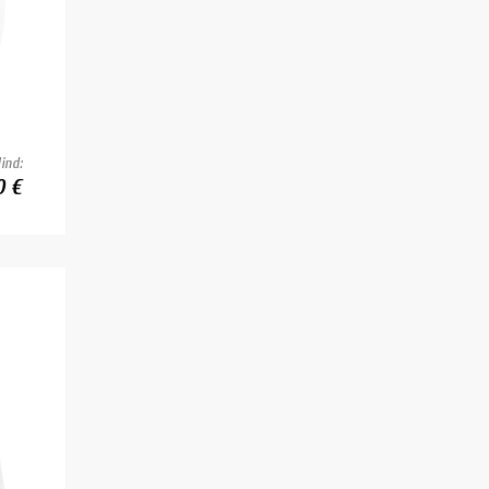
ind:
0 €