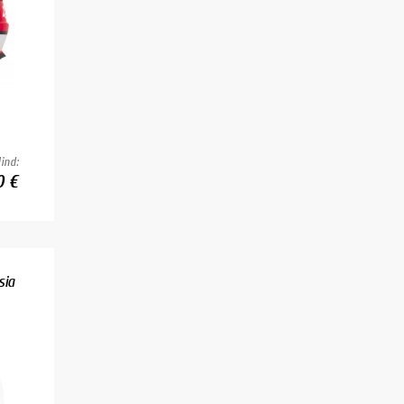
ind:
0 €
sia