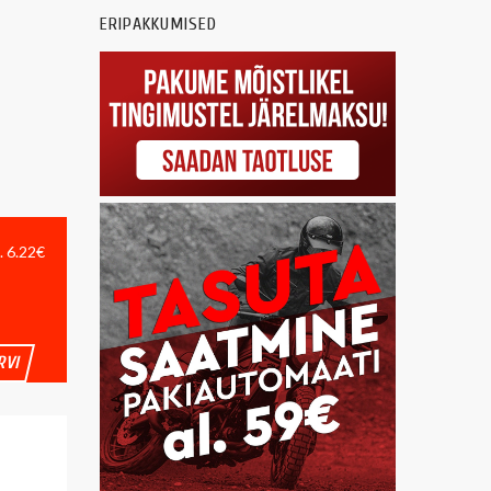
ERIPAKKUMISED
. 6.22€
RVI