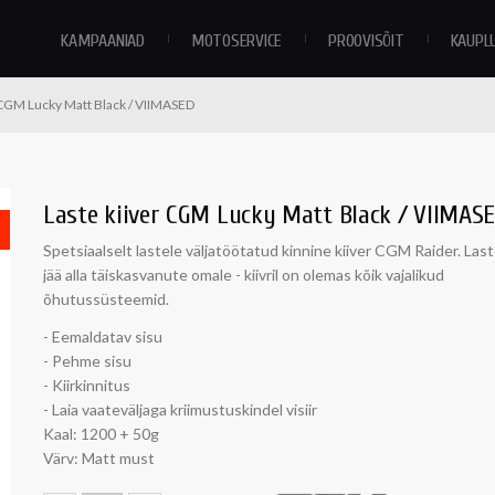
KAMPAANIAD
MOTOSERVICE
PROOVISÕIT
KAUPL
 CGM Lucky Matt Black / VIIMASED
Laste kiiver CGM Lucky Matt Black / VIIMAS
Spetsiaalselt lastele väljatöötatud kinnine kiiver CGM Raider. Laste
jää alla täiskasvanute omale - kiivril on olemas kõik vajalikud
õhutussüsteemid.
- Eemaldatav sisu
- Pehme sisu
- Kiirkinnitus
- Laia vaateväljaga kriimustuskindel visiir
Kaal: 1200 + 50g
Värv: Matt must