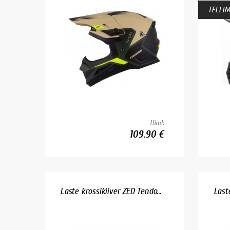
TELLIM
Hind:
109.90 €
Laste krossikiiver ZED Tendo...
Laste