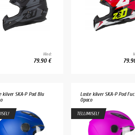
Hind:
H
79.90 €
79.9
e kiiver SKA-P Pod Blu
Laste kiiver SKA-P Pod Fuc
o
Opaco
ISEL!
TELLIMISEL!