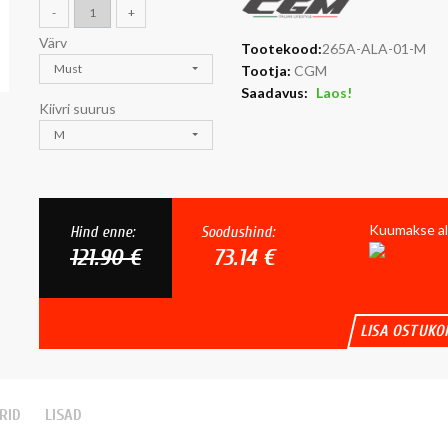
-
+
Värv
Tootekood:
265A-ALA-01-M
Must
Tootja:
CGM
Saadavus:
Laos!
Kiivri suurus
M
Kuumakse al
Hind enne:
Soodushind:
121.90 €
73.14 €
LISA OSTUKO
RID
LISAD