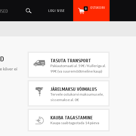
OSTUKORV
0
USED
LOGI SISSE
ED
TASUTA TRANSPORT
Pakiautomaati al. 59€ / Kulleriga al.
 kiiver ei
99€ (va suuremõõtmeline kaup)
JÄRELMAKSU VÕIMALUS
Tervele ostukorvi maksumusele,
sissemakse al. 0€
KAUBA TAGASTAMINE
Kaupa saab tagastada 14 päeva