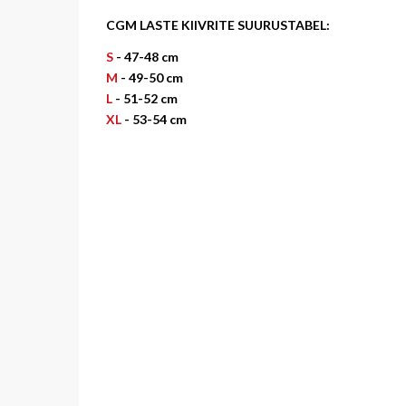
CGM LASTE KIIVRITE SUURUSTABEL:
S
-
47-48 cm
M
-
49-50 cm
L
- 51-52 cm
XL
- 53-54 cm