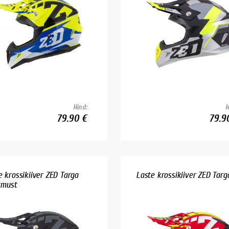
Hind:
H
79.90 €
79.9
e krossikiiver ZED Targa
Laste krossikiiver ZED Targa.
tmust