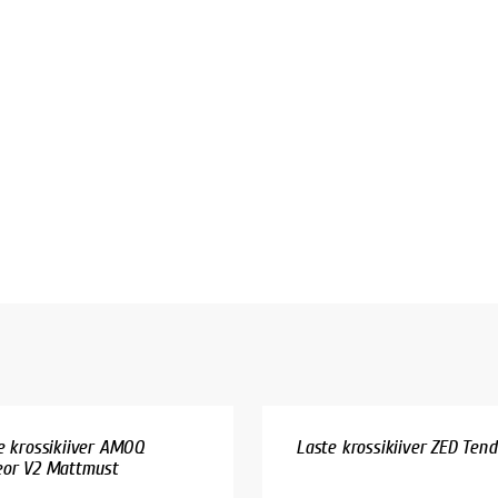
e krossikiiver AMOQ
Laste krossikiiver ZED Tendo
or V2 Mattmust