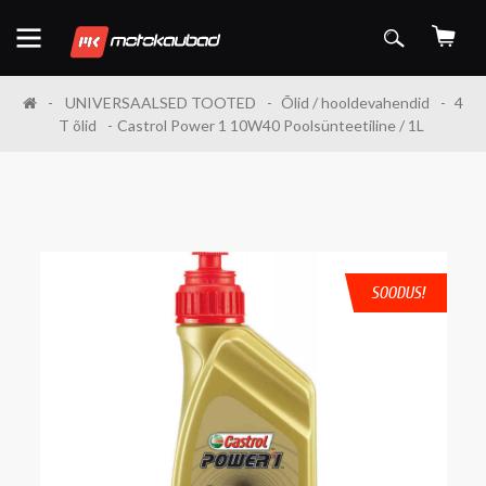
UNIVERSAALSED TOOTED
Õlid / hooldevahendid
4
T õlid
Castrol Power 1 10W40 Poolsünteetiline / 1L
SOODUS!