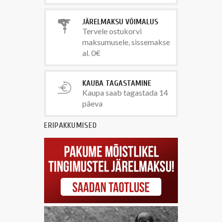
JÄRELMAKSU VÕIMALUS
Tervele ostukorvi
maksumusele, sissemakse
al. 0€
KAUBA TAGASTAMINE
Kaupa saab tagastada 14
päeva
ERIPAKKUMISED