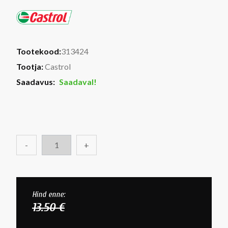
Tootekood:
313424
Tootja:
Castrol
Saadavus:
Saadaval!
-
+
Hind enne:
13.50 €