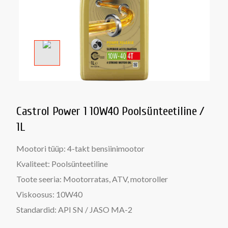
Castrol Power 1 10W40 Poolsünteetiline /
1L
Mootori tüüp:
4-takt bensiinimootor
Kvaliteet:
Poolsünteetiline
Toote seeria:
Mootorratas, ATV, motoroller
Viskoosus:
10W40
Standardid:
API SN / JASO MA-2