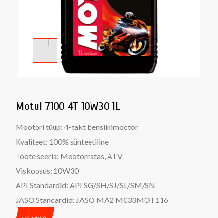
Motul 7100 4T 10W30 1L
Mootori tüüp:
4-takt bensiinimootor
Kvaliteet:
100% sünteetiline
Toote seeria:
Mootorratas, ATV
Viskoosus:
10W30
API Standardid:
API SG/SH/SJ/SL/SM/SN
JASO Standardid:
JASO MA2 M033MOT116