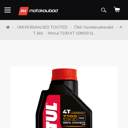
UNIVERSAALSED TOOTED
Õlid / hooldevahendid
4
T õlid
Motul 7100 4T 10W30 1L