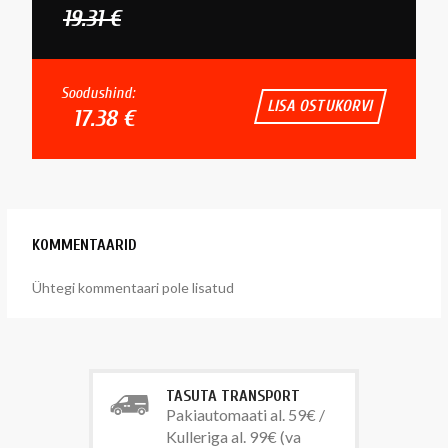
19.31 €
Soodushind:
LISA OSTUKORVI
17.38 €
KOMMENTAARID
Ühtegi kommentaari pole lisatud
TASUTA TRANSPORT
Pakiautomaati al. 59€ /
Kulleriga al. 99€ (va