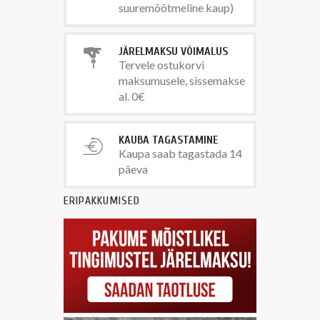
suuremõõtmeline kaup)
JÄRELMAKSU VÕIMALUS
Tervele ostukorvi
maksumusele, sissemakse
al. 0€
KAUBA TAGASTAMINE
Kaupa saab tagastada 14
päeva
ERIPAKKUMISED