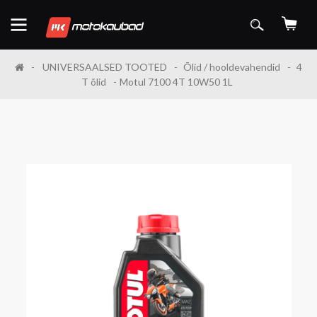
UNIVERSAALSED TOOTED
Õlid / hooldevahendid
4
T õlid
Motul 7100 4T 10W50 1L