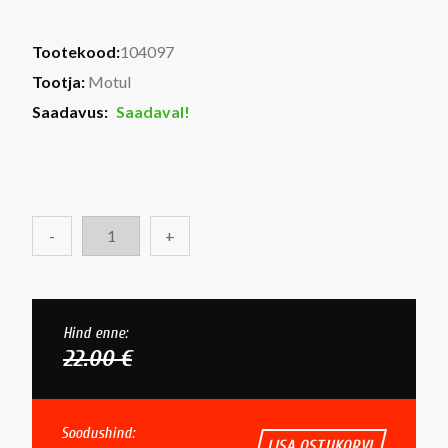
Tootekood:
104097
Tootja:
Motul
Saadavus:
Saadaval!
-
+
Hind enne:
22.00 €
Soodushind:
LISA OSTUKORVI