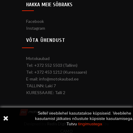
HAKKA MEIE SÕBRAKS
Facebook
Instagram
VÕTA ÜHENDUST
Motokaubad
Tel: +372 552 5503 (Tallinn)
Tel: +372 453 1212 (Kuressaare)
E-mail: info@motokaubad.ee
TALLINN: Laki 7
KURESSAARE: Talli 2
Copyright © 2017 Autofrend OÜ
Sellel veebilehel kasutatakse küpsiseid. Veebilehe
kasutamist jätkates nõustute küpsiste kasutamisega
Tutvu
tingimustega
Designed by
Redis Digital
and developed by
CAMO