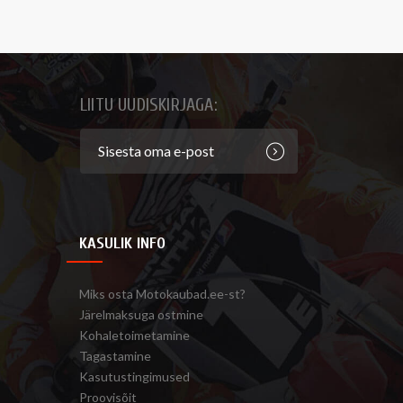
LIITU UUDISKIRJAGA:
KASULIK INFO
Miks osta Motokaubad.ee-st?
Järelmaksuga ostmine
Kohaletoimetamine
Tagastamine
Kasutustingimused
Proovisõit