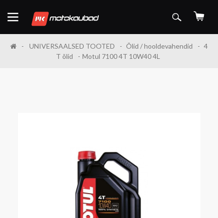
UNIVERSAALSED TOOTED
Õlid / hooldevahendid
4
T õlid
Motul 7100 4T 10W40 4L