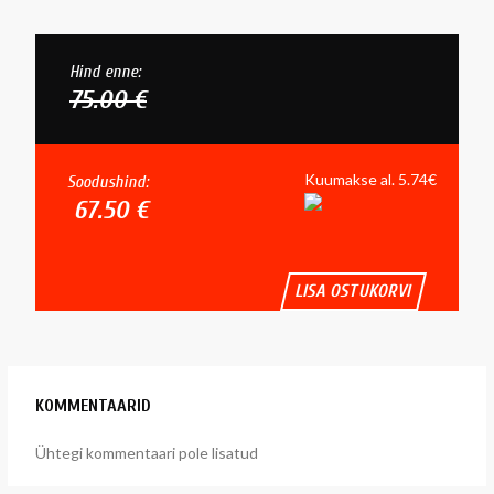
Hind enne:
75.00 €
Kuumakse al. 5.74€
Soodushind:
67.50 €
LISA OSTUKORVI
KOMMENTAARID
Ühtegi kommentaari pole lisatud