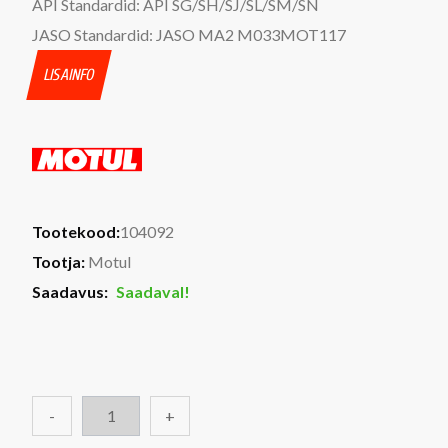
API Standardid:
API SG/SH/SJ/SL/SM/SN
JASO Standardid:
JASO MA2 M033MOT117
LISAINFO
Tootekood:
104092
Tootja:
Motul
Saadavus:
Saadaval!
-
+