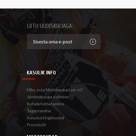
LIITU UUDISKIRJAGA:
KASULIK INFO
Miks osta Motokaubad.ee-st?
Järelmaksuga ostmine
Kohaletoimetamine
Tagastamine
Kasutustingimused
Proovisõit