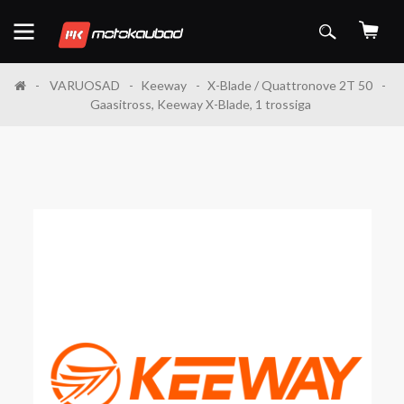
VARUOSAD
Keeway
X-Blade / Quattronove 2T 50
Gaasitross, Keeway X-Blade, 1 trossiga