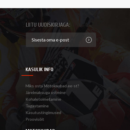
LIITU UUDISKIRJAGA:
KASULIK INFO
Miks osta Motokaubad.ee-st?
Järelmaksuga ostmine
Kohaletoimetamine
Tagastamine
Kasutustingimused
Proovisõit