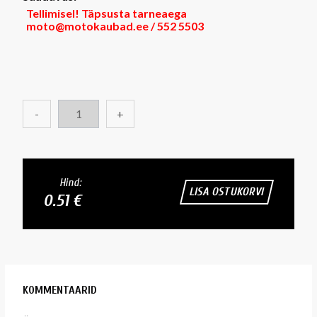
Tellimisel! Täpsusta tarneaega
moto@motokaubad.ee / 552 5503
-
+
Hind:
LISA OSTUKORVI
0.51 €
KOMMENTAARID