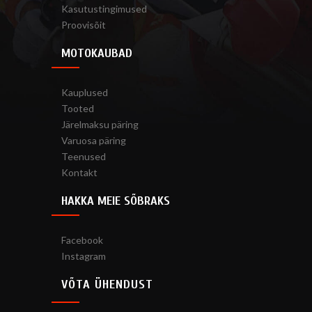
Kasutustingimused
Proovisõit
MOTOKAUBAD
Kauplused
Tooted
Järelmaksu päring
Varuosa päring
Teenused
Kontakt
HAKKA MEIE SÕBRAKS
Facebook
Instagram
VÕTA ÜHENDUST