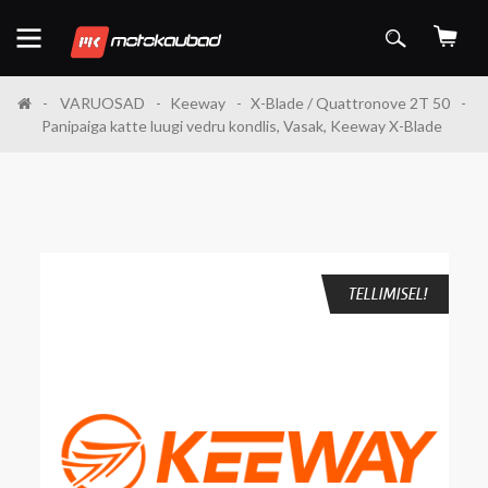
VARUOSAD
Keeway
X-Blade / Quattronove 2T 50
Panipaiga katte luugi vedru kondlis, Vasak, Keeway X-Blade
TELLIMISEL!