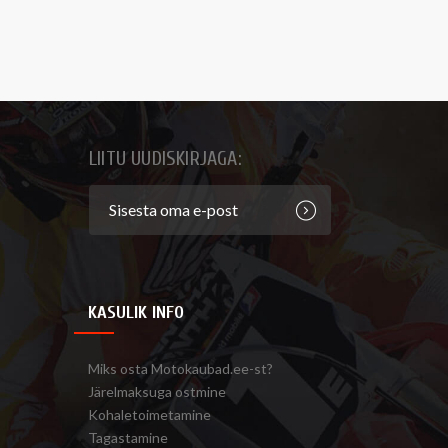
LIITU UUDISKIRJAGA:
KASULIK INFO
Miks osta Motokaubad.ee-st?
Järelmaksuga ostmine
Kohaletoimetamine
Tagastamine