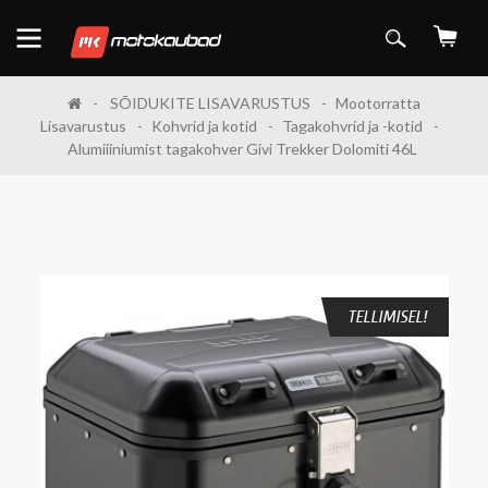
SÕIDUKITE LISAVARUSTUS
Mootorratta
Lisavarustus
Kohvrid ja kotid
Tagakohvrid ja -kotid
Alumiiiniumist tagakohver Givi Trekker Dolomiti 46L
TELLIMISEL!