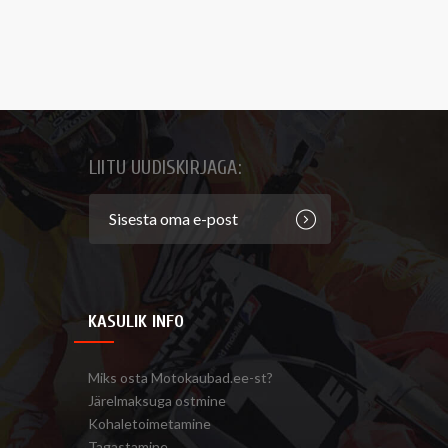
LIITU UUDISKIRJAGA:
KASULIK INFO
Miks osta Motokaubad.ee-st?
Järelmaksuga ostmine
Kohaletoimetamine
Tagastamine