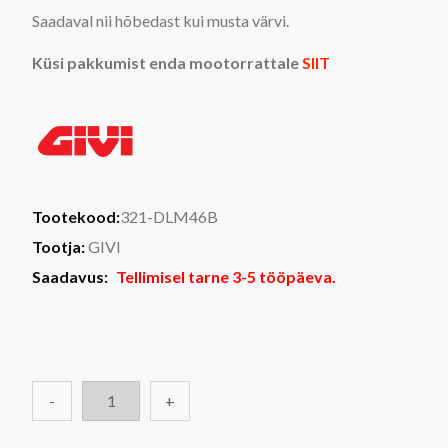
Saadaval nii hõbedast kui musta värvi.
Küsi pakkumist enda mootorrattale
SIIT
Tootekood:
321-DLM46B
Tootja:
GIVI
Saadavus:
Tellimisel tarne 3-5 tööpäeva.
-
+