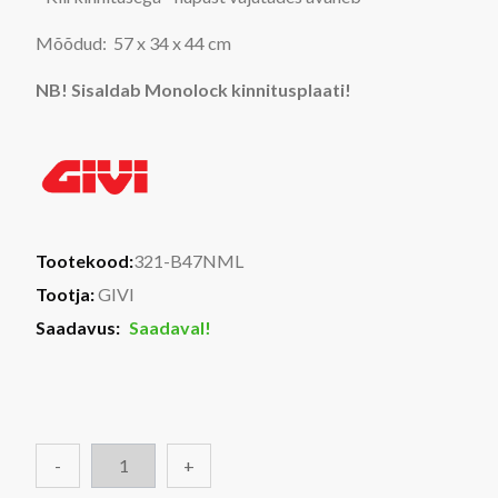
Mõõdud:
57 x 34 x 44 c
m
NB! Sisaldab Monolock kinnitusplaati!
Tootekood:
321-B47NML
Tootja:
GIVI
Saadavus:
Saadaval!
-
+