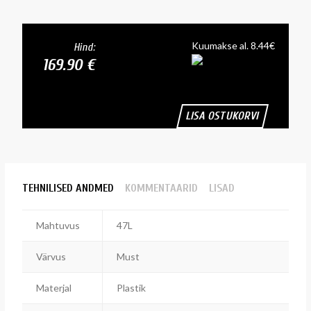
Kuumakse al. 8.44€
Hind:
169.90 €
LISA OSTUKORVI
TEHNILISED ANDMED
KOMMENTAARID
LISAD
Mahtuvus
47L
Värvus
Must
Materjal
Plastik