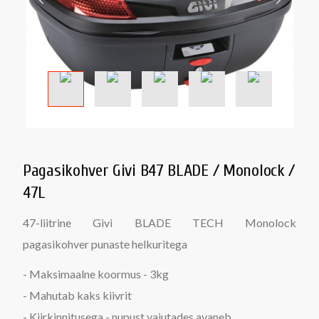
Pagasikohver Givi B47 BLADE / Monolock /
47L
47-liitrine Givi BLADE TECH Monolock
pagasikohver punaste helkuritega
- Maksimaalne koormus - 3kg
- Mahutab kaks kiivrit
- Kiirkinnitusega - nupust vajutades avaneb