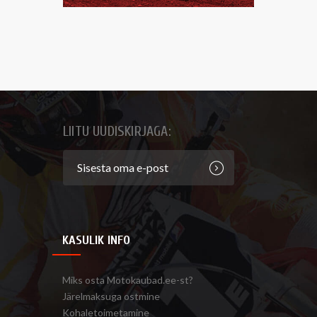
LIITU UUDISKIRJAGA:
KASULIK INFO
Miks osta Motokaubad.ee-st?
Järelmaksuga ostmine
Kohaletoimetamine