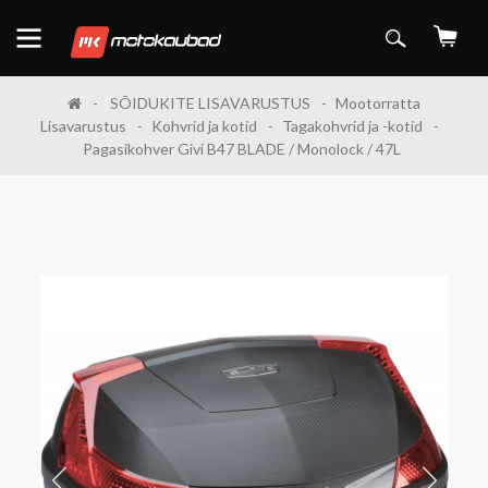
SÕIDUKITE LISAVARUSTUS
Mootorratta
Lisavarustus
Kohvrid ja kotid
Tagakohvrid ja -kotid
Pagasikohver Givi B47 BLADE / Monolock / 47L