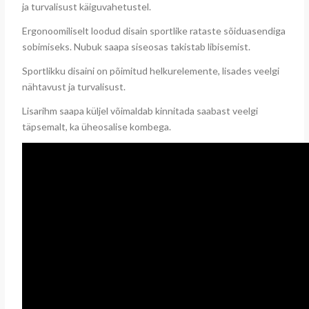
ja turvalisust käiguvahetustel.
Ergonoomiliselt loodud disain sportlike rataste sõiduasendiga
sobimiseks. Nubuk saapa siseosas takistab libisemist.
Sportlikku disaini on põimitud helkurelemente, lisades veelgi
nähtavust ja turvalisust.
Lisarihm saapa küljel võimaldab kinnitada saabast veelgi
täpsemalt, ka üheosalise kombega.