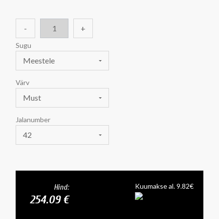
-
+
Sugu
Meestele
Värv
Must
Jalanumber
42
Kuumakse al. 9.82€
Hind:
254.09 €