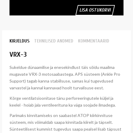
LISA OSTUKORVI
KIRJELDUS
TEHNILISED ANDMED
KOMMENTAARID
VRX-3
Sukeldue dünaamilise ja enesekindlust täis sõidu maailma
mugavate VRX-3 motosaabastega. APS süsteem (Ankle Pro
Support) tagab kanna stabiilsuse, samas kui tugevdused
varvastel ja kannal kannavad hoolt turvalisuse eest.
Kõrge ventilatsioonitase tänu perforeeringutele küljel ja
keelel - hoiab jala ventileerituna ka väga soojade ilmadega.
Parimaks kinnitamiseks on saabastel ATOP kiirkinnituse
süsteem, mis võimaldab saapa kinnitada kiirelt ja täpselt.
Sünteetilisest kummist tugevdus saapa pealsel lisab täpsust