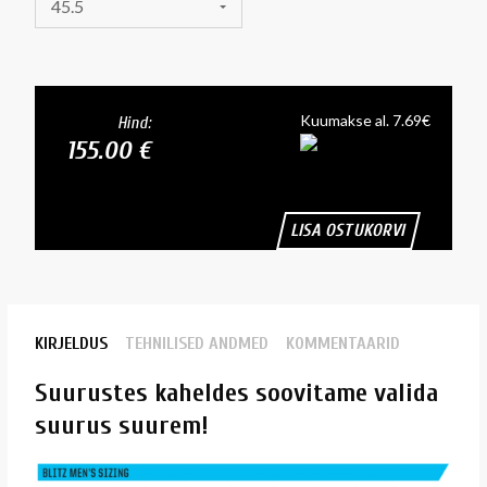
45.5
Kuumakse al. 7.69€
Hind:
155.00 €
LISA OSTUKORVI
KIRJELDUS
TEHNILISED ANDMED
KOMMENTAARID
Suurustes kaheldes soovitame valida
suurus suurem!