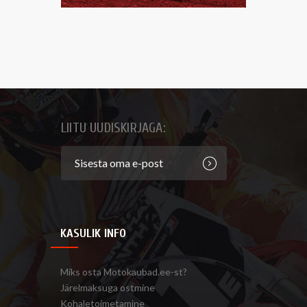
LIITU UUDISKIRJAGA:
KASULIK INFO
Miks osta Motokaubad.ee-st?
Järelmaksuga ostmine
Kohaletoimetamine