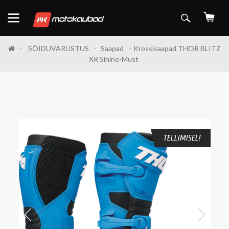
SÕIDUVARUSTUS
Saapad
Krossisaapad THOR BLITZ
XR Sinine-Must
TELLIMISEL!