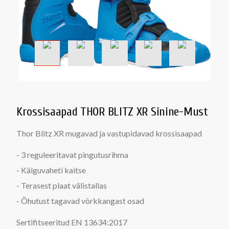
Krossisaapad THOR BLITZ XR Sinine-Must
Thor Blitz XR mugavad ja vastupidavad krossisaapad
- 3 reguleeritavat pingutusrihma
- Käiguvaheti kaitse
- Terasest plaat välistallas
- Õhutust tagavad võrkkangast osad
Sertifitseeritud
EN 13634:2017