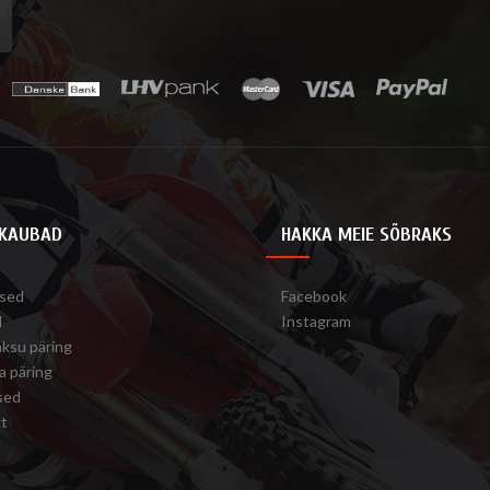
KAUBAD
HAKKA MEIE SÕBRAKS
sed
Facebook
d
Instagram
aksu päring
a päring
sed
t