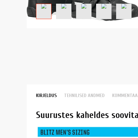
KIRJELDUS
TEHNILISED ANDMED
KOMMENTAA
Suurustes kaheldes soovit