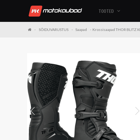
TOOTED
SÕIDUVARUSTUS
Saapad
Krossisaapad THOR BLITZ X