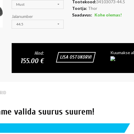
Tootekood:
34103073-44.5
Must
Tootja:
Thor
Saadavus:
Kohe olemas!
Jalanumber
44.5
Kuumakse al
Hind:
LISA OSTUKORVI
155.00 €
RID
ame valida suurus suurem!