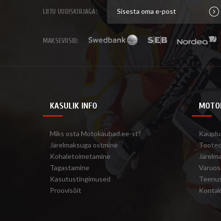
LIITU UUDISKIRJAGA:
MAKSEVIISID:
KASULIK INFO
MOTO
Miks osta Motokaubad.ee-st?
Kauplu
Järelmaksuga ostmine
Toote
Kohaletoimetamine
Järelm
Tagastamine
Varuos
Kasutustingimused
Teenu
Proovisõit
Kontak