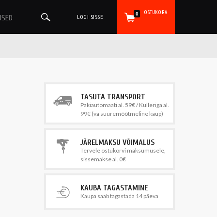
OSTUKORV
0
USED
LOGI SISSE
TASUTA TRANSPORT
Pakiautomaati al. 59€ / Kulleriga al.
99€ (va suuremõõtmeline kaup)
JÄRELMAKSU VÕIMALUS
Tervele ostukorvi maksumusele,
sissemakse al. 0€
KAUBA TAGASTAMINE
Kaupa saab tagastada 14 päeva