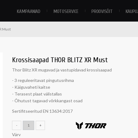
KAMPAANIAD
MOTOSERVICE
PROOVISÕIT
KAUPL
R Must
Krossisaapad THOR BLITZ XR Must
Thor Blitz XR mugavad ja vastupidavad krossisaapad
- 3 reguleeritavat pingutusrihma
- Käiguvaheti kaitse
- Terasest plaat välistallas
- Õhutust tagavad võrkkangast osad
Sertifitseeritud
EN 13634:2017
-
+
Värv