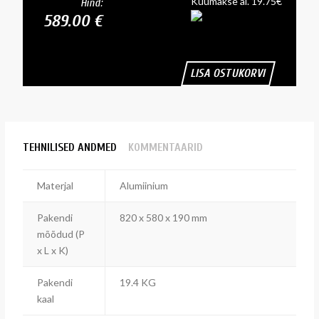
Kuumakse al. 19.75€
Hind:
589.00 €
LISA OSTUKORVI
TEHNILISED ANDMED
KOMMENTAARID
Materjal
Alumiinium
Pakendi
820 x 580 x 190 mm
mõõdud (P
x L x K)
Pakendi
19.4 KG
kaal