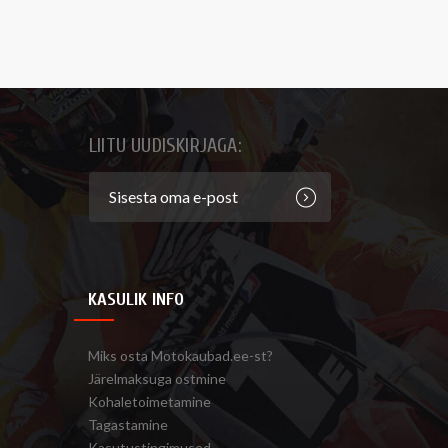
LIITU UUDISKIRJAGA:
KASULIK INFO
Miks osta Motokaubad.ee-st?
Järelmaksuga ostmine
Kohaletoimetamine
Tagastamine
Kasutustingimused