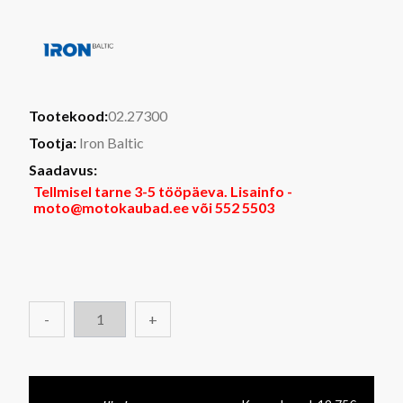
Tootekood:
02.27300
Tootja:
Iron Baltic
Saadavus:
Tellmisel tarne 3-5 tööpäeva. Lisainfo -
moto@motokaubad.ee või 552 5503
-
+