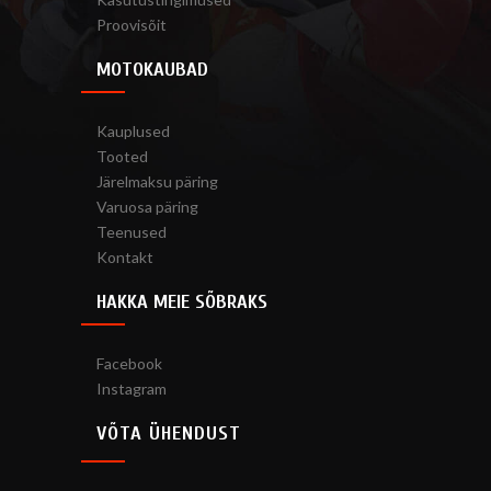
Proovisõit
MOTOKAUBAD
Kauplused
Tooted
Järelmaksu päring
Varuosa päring
Teenused
Kontakt
HAKKA MEIE SÕBRAKS
Facebook
Instagram
VÕTA ÜHENDUST