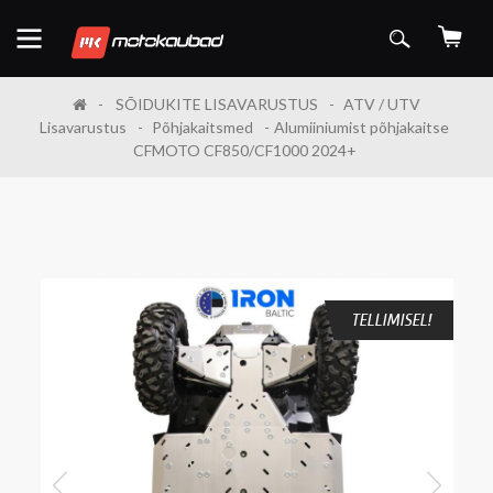
SÕIDUKITE LISAVARUSTUS
ATV / UTV
Lisavarustus
Põhjakaitsmed
Alumiiniumist põhjakaitse
CFMOTO CF850/CF1000 2024+
TELLIMISEL!