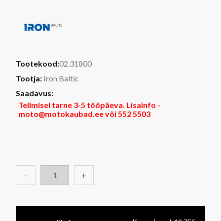
Tootekood:
02.31800
Tootja:
Iron Baltic
Saadavus:
Tellmisel tarne 3-5 tööpäeva. Lisainfo -
moto@motokaubad.ee või 552 5503
-
+