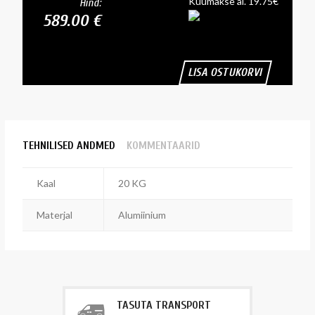
Kuumakse al. 19.75€
Hind:
589.00 €
LISA OSTUKORVI
TEHNILISED ANDMED
KOMMENTAARID
Kaal
20 KG
Materjal
Alumiinium
TASUTA TRANSPORT