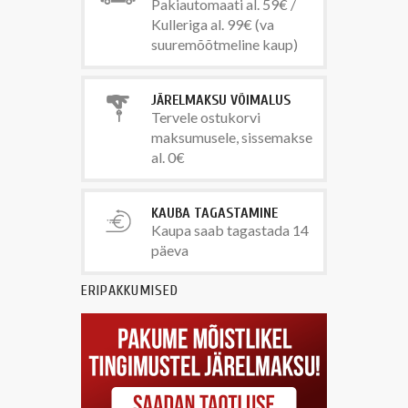
Pakiautomaati al. 59€ /
Kulleriga al. 99€ (va
suuremõõtmeline kaup)
JÄRELMAKSU VÕIMALUS
Tervele ostukorvi
maksumusele, sissemakse
al. 0€
KAUBA TAGASTAMINE
Kaupa saab tagastada 14
päeva
ERIPAKKUMISED