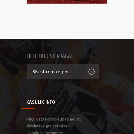
LIITU UUDISKIRJAGA:
KASULIK INFO
Miks osta Motokaubad.ee-st?
Järelmaksuga ostmine
Kohaletoimetamine