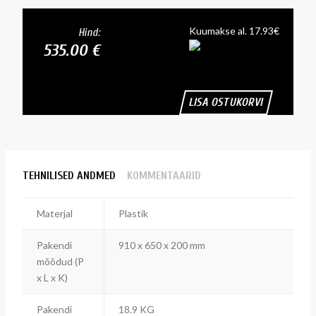
Kuumakse al. 17.93€
Hind:
535.00 €
LISA OSTUKORVI
TEHNILISED ANDMED
KOMMENTAARID
Materjal
Plastik
Pakendi
910 x 650 x 200 mm
mõõdud (P
x L x K)
Pakendi
18.9 KG