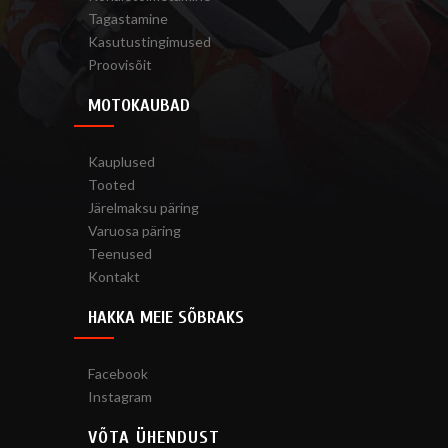
Tagastamine
Kasutustingimused
Proovisõit
MOTOKAUBAD
Kauplused
Tooted
Järelmaksu päring
Varuosa päring
Teenused
Kontakt
HAKKA MEIE SÕBRAKS
Facebook
Instagram
VÕTA ÜHENDUST