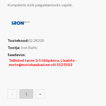
Komplektis kõik paigaldamiseks vajalik.
Tootekood:
02.28200
Tootja:
Iron Baltic
Saadavus:
Tellmisel tarne 3-5 tööpäeva. Lisainfo -
moto@motokaubad.ee või 552 5503
-
+