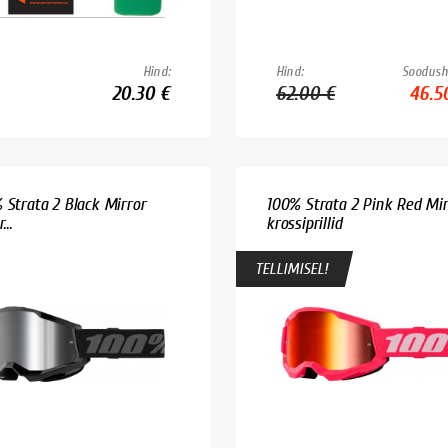
Hind:
Hind:
Soodush
20.30 €
62.00 €
46.5
 Strata 2 Black Mirror
100% Strata 2 Pink Red Mir
...
krossiprillid
TELLIMISEL!