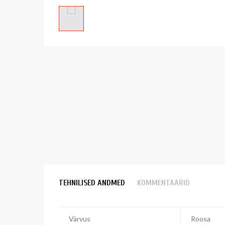
TEHNILISED ANDMED
KOMMENTAARID
Värvus
Roosa