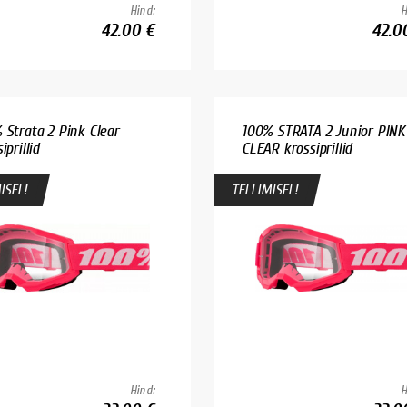
Hind:
H
42.00 €
42.0
 Strata 2 Pink Clear
100% STRATA 2 Junior PINK
iprillid
CLEAR krossiprillid
ISEL!
TELLIMISEL!
Hind:
H