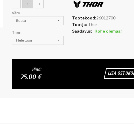
-
+
Värv
Tootekood:
26012700
Roosa
Tootja:
Thor
Saadavus:
Kohe olemas!
Toon
Hele toon
Hind:
LISA OSTUKO
25.00 €