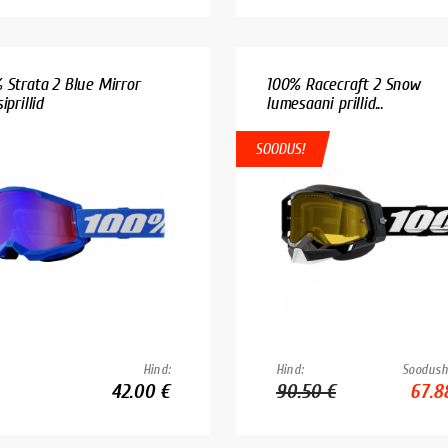
 Strata 2 Blue Mirror
100% Racecraft 2 Snow
iprillid
lumesaani prillid...
SOODUS!
Hind:
Hind:
Soodush
42.00 €
90.50 €
67.8