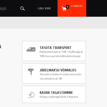
OSTUKORV
0
USED
LOGI SISSE
A
TASUTA TRANSPORT
Pakiautomaati al. 59€ / Kulleriga al.
99€ (va suuremõõtmeline kaup)
JÄRELMAKSU VÕIMALUS
Tervele ostukorvi maksumusele,
sissemakse al. 0€
KAUBA TAGASTAMINE
Kaupa saab tagastada 14 päeva