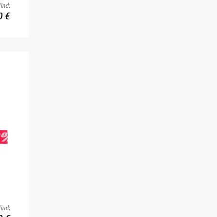
ind:
0 €
ind: