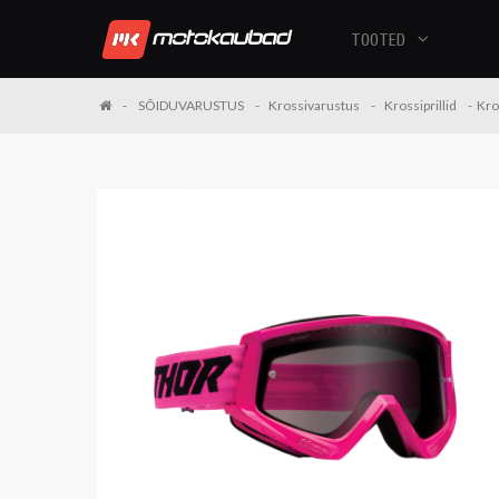
TOOTED
SÕIDUVARUSTUS
Krossivarustus
Krossiprillid
Kro