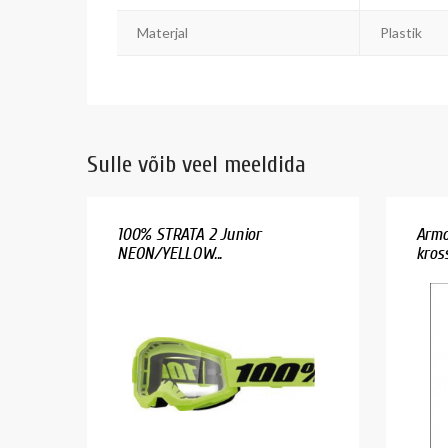
Materjal
Plastik
Sulle võib veel meeldida
100% STRATA 2 Junior
Armo
NEON/YELLOW...
krossi