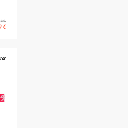
ind:
0 €
ror