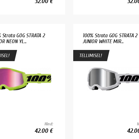
32.00 €
32.0
 Strata GOG STRATA 2
100% Strata GOG STRATA 2
OR NEON YL...
JUNIOR WHITE MIR...
ISEL!
TELLIMISEL!
Hind:
H
42.00 €
42.0