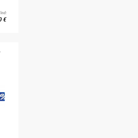
ind:
0 €
E