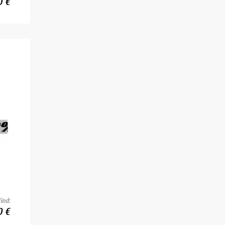
0 €
ind:
0 €