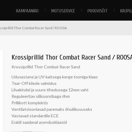
KAMPAANIAD
MOTOSERVICE
PROOVISÕIT
KAUPL
ssiprillid Thor Combat Racer Sand / ROOSA
Krossiprillid Thor Combat Racer Sand / ROOS
Krossiprillid Thor Combat Racer Sand
Uduvastane ja UV-kaitsega kerge tooniga klaas
Tear-Off kilede valmidus
Liivakindel ja suure tihedusega 12mm vaht
Reguleeritav silikoonribaga rihm
Prillikott komplektis
Ventilatsiooniavad paremaks õhuliikuvuseks
Vastavad standardile ECE
Eraldi saadaval asendusklaasid