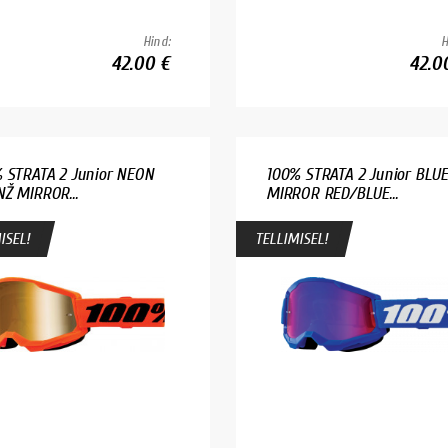
Hind:
H
42.00 €
42.0
 STRATA 2 Junior NEON
100% STRATA 2 Junior BLU
Ž MIRROR...
MIRROR RED/BLUE...
ISEL!
TELLIMISEL!