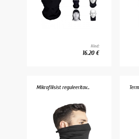
Hind:
16.20 €
Mikrofliisist reguleeritav...
Term