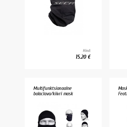
Hind:
15.20 €
Multifunktsionaalne
Mask
balaclava/kiivri mask
Feat