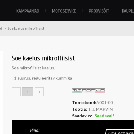
KAMPAANIAD
MOTOSERVICE
PROOVISÕIT
KAUPL
id
Soe kaelus mikrofliisist
Soe kaelus mikrofliisist
Soe mikrofliisist kaelus.
- 1 suurus, reguleeritav kummiga
-
+
Tootekood:
A001-00
Tootja:
T. J. MARVIN
Saadavus:
Saadaval!
Hind: