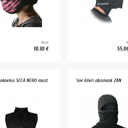
Hind:
H
10.10 €
55.0
okaelus SECA NERO must
Soe kiivri alusmask ZAN