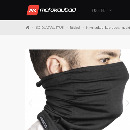
TOOTED
SÕIDUVARUSTUS
Riided
Kiivrisukad, kaelused, mask