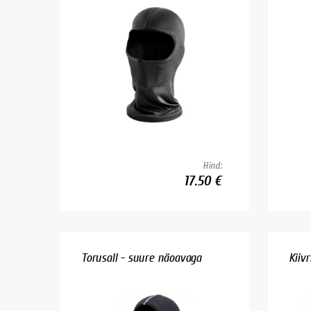
Hind:
17.50 €
Torusall - suure näoavaga
Kiivr