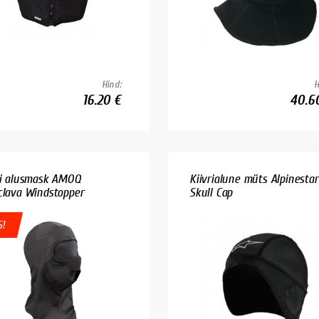
Hind:
H
16.20 €
40.6
ri alusmask AMOQ
Kiivrialune müts Alpinestar
clava Windstopper
Skull Cap
!