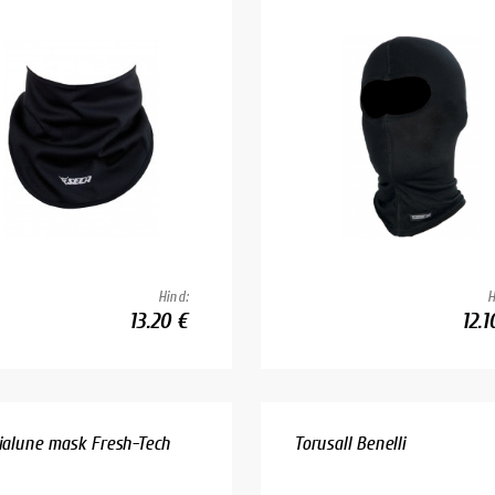
Hind:
H
13.20 €
12.1
rialune mask Fresh-Tech
Torusall Benelli