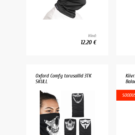
Hind:
12.20 €
Oxford Comfy torusallid 3TK
Kiiv
SKULL
Bala
SOODUS