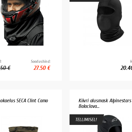
:
Soodushind:
H
.50 €
27.50 €
20.4
okaelus SECA Clint Camo
Kiivri alusmask Alpinestars
Balaclava...
TELLIMISEL!