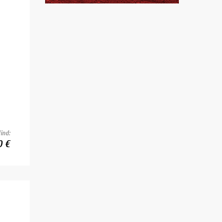
ind:
0 €