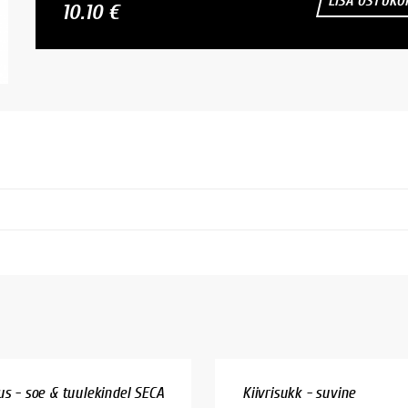
LISA OSTUKO
10.10 €
us - soe & tuulekindel SECA
Kiivrisukk - suvine