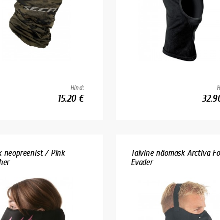
Hind:
H
15.20 €
32.9
 neopreenist / Pink
Talvine näomask Arctiva F
her
Evader