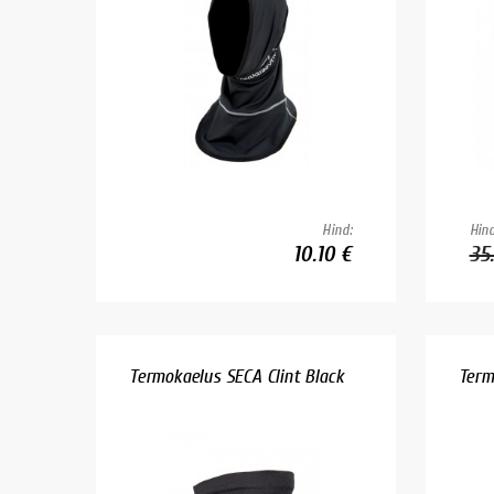
Hind:
Hind
10.10 €
35
Termokaelus SECA Clint Black
Term