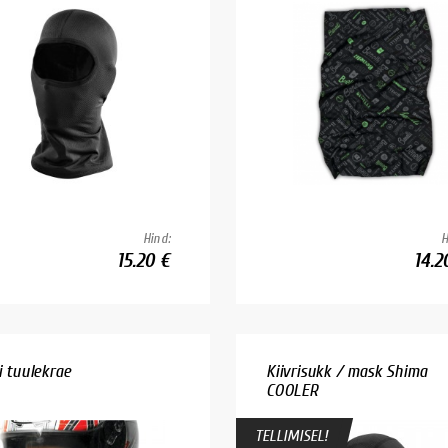
Hind:
H
15.20 €
14.2
i tuulekrae
Kiivrisukk / mask Shima
COOLER
TELLIMISEL!