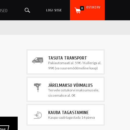
OSTUKORV
0
USED
LOGI SISSE
TASUTA TRANSPORT
Pakiautomaati al. 59€ / Kulleriga al.
99€ (va suuremõõtmeline kaup)
JÄRELMAKSU VÕIMALUS
Tervele ostukorvi maksumusele,
sissemakse al. 0€
KAUBA TAGASTAMINE
Kaupa saab tagastada 14 päeva