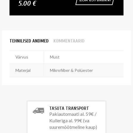
5.00 €
TEHNILISED ANDMED
KOMMENTAARID
Värvus
Must
Materjal
Mikrofiiber & Polüester
TASUTA TRANSPORT
Pakiautomaati al. 59€ /
Kulleriga al. 99€ (va
suuremõõtmeline kaup)