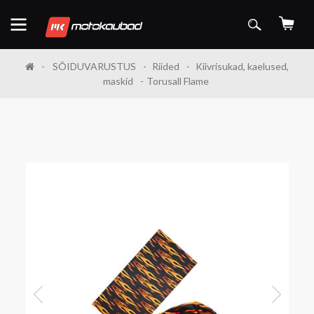
SÕIDUVARUSTUS
Riided
Kiivrisukad, kaelused,
maskid
Torusall Flame