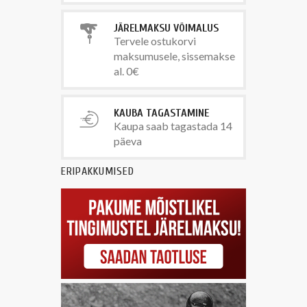
JÄRELMAKSU VÕIMALUS
Tervele ostukorvi
maksumusele, sissemakse
al. 0€
KAUBA TAGASTAMINE
Kaupa saab tagastada 14
päeva
ERIPAKKUMISED