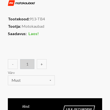
Tootekood:
913-TB4
Tootja:
Motokaubad
Saadavus:
Laos!
-
+
Värv
Must
Hind:
LISA OSTUKORVI