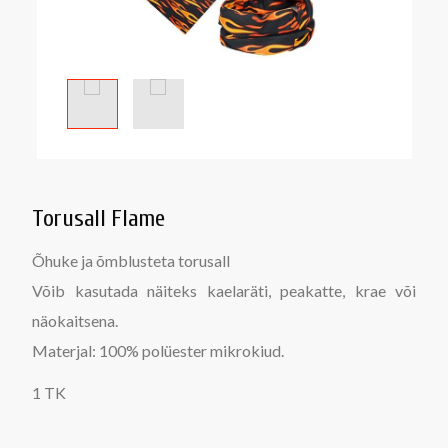
Torusall Flame
Õhuke ja õmblusteta torusall
Võib kasutada näiteks kaelaräti, peakatte, krae või
näokaitsena.
Materjal: 100% polüester mikrokiud.
1 TK