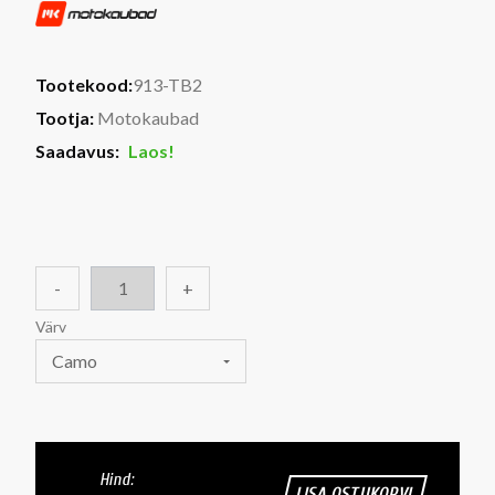
Tootekood:
913-TB2
Tootja:
Motokaubad
Saadavus:
Laos!
-
+
Värv
Camo
Hind:
LISA OSTUKORVI