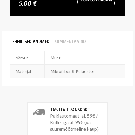
5.00 €
TEHNILISED ANDMED
KOMMENTAARID
Värvus
Must
Materjal
Mikrofiiber & Polüester
TASUTA TRANSPORT
Pakiautomaati al. 59€ /
Kulleriga al. 99€ (va
suuremõõtmeline kaup)