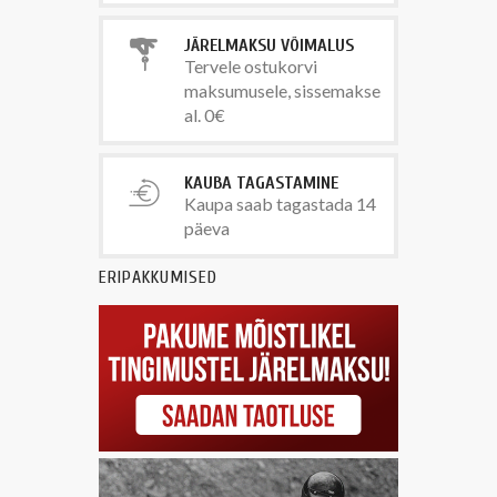
JÄRELMAKSU VÕIMALUS
Tervele ostukorvi
maksumusele, sissemakse
al. 0€
KAUBA TAGASTAMINE
Kaupa saab tagastada 14
päeva
ERIPAKKUMISED