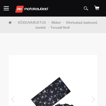
SÕIDUVARUSTUS
Riided
Kiivrisukad, kaelused,
maskid
Torusall Skull