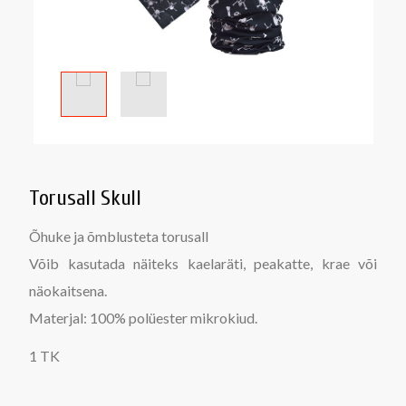
Torusall Skull
Õhuke ja õmblusteta torusall
Võib kasutada näiteks kaelaräti, peakatte, krae või
näokaitsena.
Materjal: 100% polüester mikrokiud.
1 TK