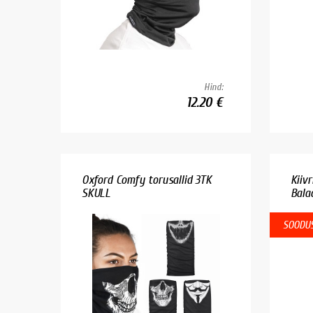
Hind:
12.20 €
Oxford Comfy torusallid 3TK
Kiiv
SKULL
Bala
SOODUS