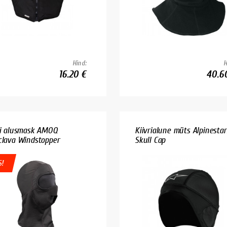
Hind:
H
16.20 €
40.6
ri alusmask AMOQ
Kiivrialune müts Alpinestar
clava Windstopper
Skull Cap
!