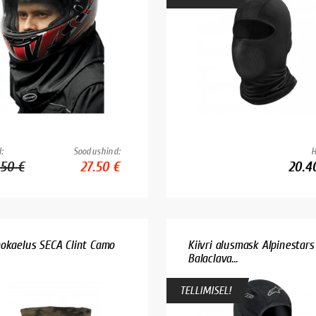
:
Soodushind:
H
.50 €
27.50 €
20.4
okaelus SECA Clint Camo
Kiivri alusmask Alpinestars
Balaclava...
TELLIMISEL!