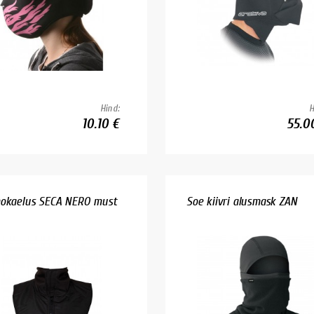
Hind:
H
10.10 €
55.0
okaelus SECA NERO must
Soe kiivri alusmask ZAN