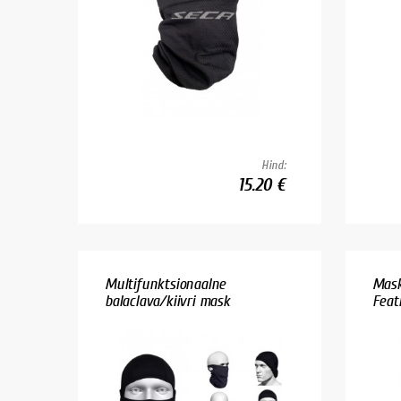
Hind:
15.20 €
Multifunktsionaalne
Mask
balaclava/kiivri mask
Feat