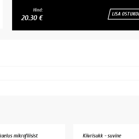
Hind:
LISA OSTUKO
20.30 €
aelus mikrofliisist
Kiivrisukk - suvine