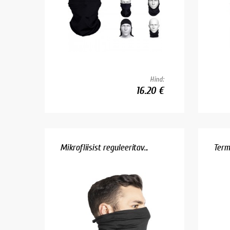
Hind:
16.20 €
Mikrofliisist reguleeritav...
Term