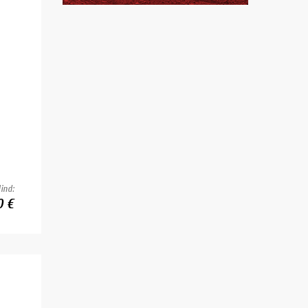
ind:
0 €