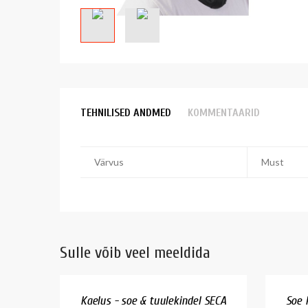
TEHNILISED ANDMED
KOMMENTAARID
Värvus
Must
Sulle võib veel meeldida
Kaelus - soe & tuulekindel SECA
Soe k