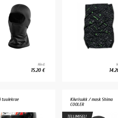
Hind:
H
15.20 €
14.2
i tuulekrae
Kiivrisukk / mask Shima
COOLER
TELLIMISEL!