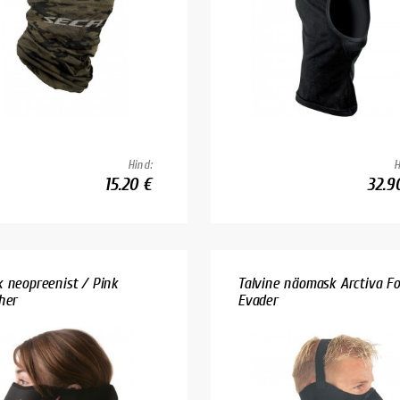
Hind:
H
15.20 €
32.9
 neopreenist / Pink
Talvine näomask Arctiva F
her
Evader