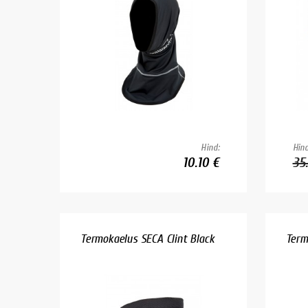
Hind:
Hind
10.10 €
35
Termokaelus SECA Clint Black
Term