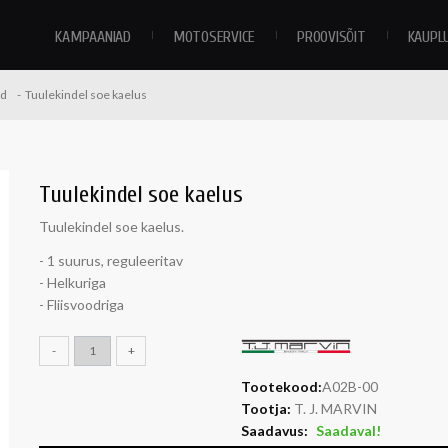
KAMPAANIAD
MOTOSERVICE
PROOVISÕIT
KAUPL
id
Tuulekindel soe kaelus
Tuulekindel soe kaelus
Tuulekindel soe kaelus.
- 1 suurus, reguleeritav
- Helkuriga
- Fliisvoodriga
-
+
Tootekood:
A02B-00
Tootja:
T. J. MARVIN
Saadavus:
Saadaval!