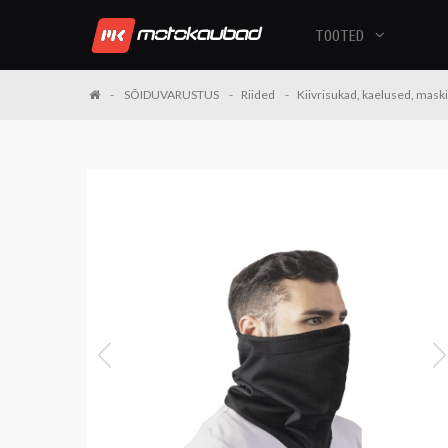
TOOTED
SÕIDUVARUSTUS
Riided
Kiivrisukad, kaelused, mask