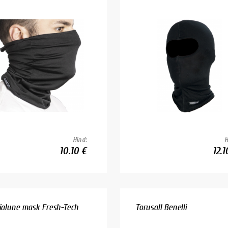
Hind:
H
10.10 €
12.1
rialune mask Fresh-Tech
Torusall Benelli