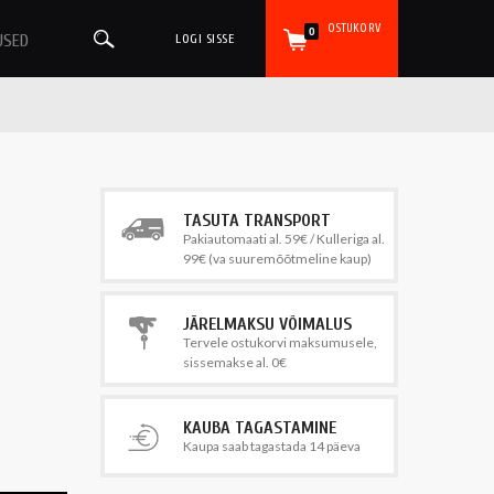
OSTUKORV
0
USED
LOGI SISSE
TASUTA TRANSPORT
Pakiautomaati al. 59€ / Kulleriga al.
99€ (va suuremõõtmeline kaup)
JÄRELMAKSU VÕIMALUS
Tervele ostukorvi maksumusele,
sissemakse al. 0€
KAUBA TAGASTAMINE
Kaupa saab tagastada 14 päeva