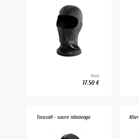
Hind:
17.50 €
Torusall - suure näoavaga
Kiivr