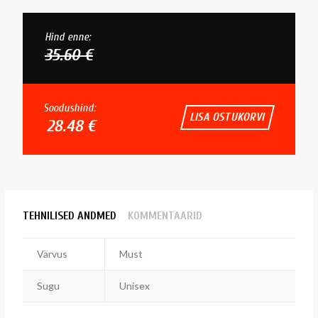
Hind enne:
35.60 €
Soodushind:
LISA OSTUKORVI
28.48 €
TEHNILISED ANDMED
KOMMENTAARID
Värvus
Must
Sugu
Unisex