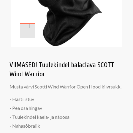
VIIMASED! Tuulekindel balaclava SCOTT
Wind Warrior
Musta värvi Scotti Wind Warrior Open Hood kiivrsukk.
- Hästi istuv
- Pea osa hingav
- Tuulekindel kaela- ja näoosa
- Nahasõbralik