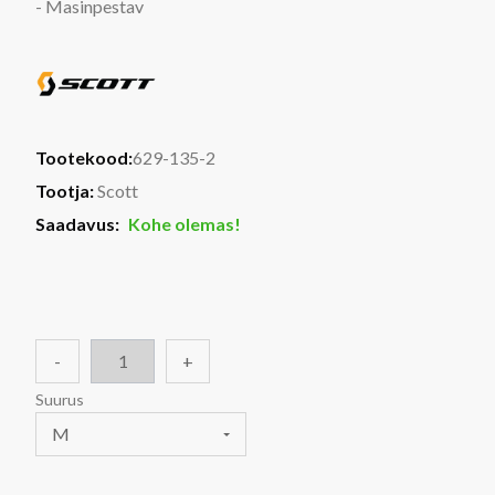
- Masinpestav
Tootekood:
629-135-2
Tootja:
Scott
Saadavus:
Kohe olemas!
-
+
Suurus
M