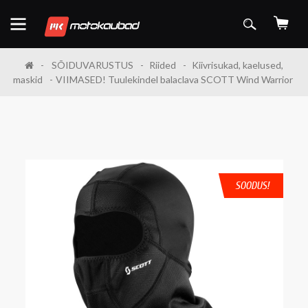
SÕIDUVARUSTUS
Riided
Kiivrisukad, kaelused,
maskid
VIIMASED! Tuulekindel balaclava SCOTT Wind Warrior
SOODUS!