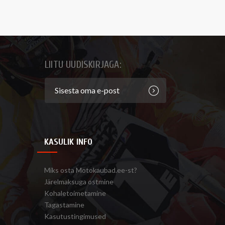
LIITU UUDISKIRJAGA:
KASULIK INFO
Miks osta Motokaubad.ee-st?
Järelmaksuga ostmine
Kohaletoimetamine
Tagastamine
Kasutustingimused