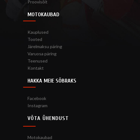
Proovisõit
MOTOKAUBAD
Kauplused
Tooted
Järelmaksu päring
Varuosa päring
Teenused
Kontakt
HAKKA MEIE SÕBRAKS
Facebook
Instagram
VÕTA ÜHENDUST
Motokaubad