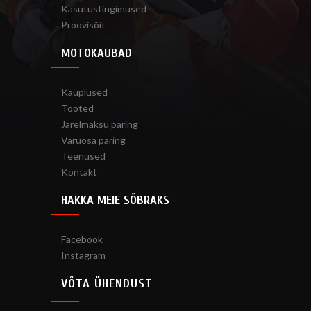
Kasutustingimused
Proovisõit
MOTOKAUBAD
Kauplused
Tooted
Järelmaksu päring
Varuosa päring
Teenused
Kontakt
HAKKA MEIE SÕBRAKS
Facebook
Instagram
VÕTA ÜHENDUST