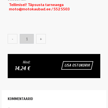
Tellimisel! Täpsusta tarneaega
moto@motokaubad.ee / 552 5503
-
+
Hind:
LISA OSTUKORVI
14.24 €
KOMMENTAARID