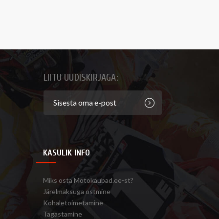
LIITU UUDISKIRJAGA:
KASULIK INFO
Miks osta Motokaubad.ee-st?
Järelmaksuga ostmine
Kohaletoimetamine
Tagastamine