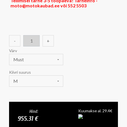
Tellimisel tarne 3-5 tööpäeva! Tarneinfo -
moto@motokaubad.ee või 552 5503
-
+
Värv
Must
Kiivri suurus
M
Kuumakse al. 29.4€
Hind:
955.31 €