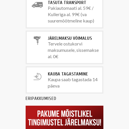
TASUTA TRANSPORT
Pakiautomaati al. 59€ /
Kulleriga al. 99€ (va
suuremõõtmeline kaup)
JÄRELMAKSU VÕIMALUS
Tervele ostukorvi
maksumusele, sissemakse
al. 0€
KAUBA TAGASTAMINE
Kaupa saab tagastada 14
päeva
ERIPAKKUMISED