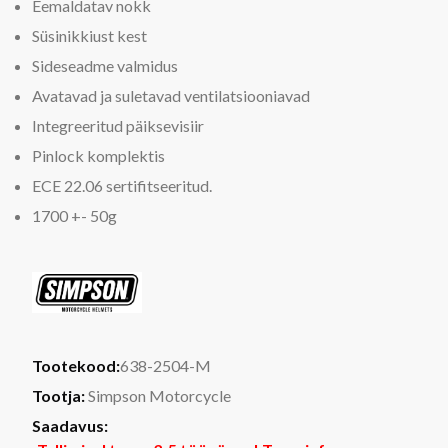
Eemaldatav nokk
Süsinikkiust kest
Sideseadme valmidus
Avatavad ja suletavad ventilatsiooniavad
Integreeritud päiksevisiir
Pinlock komplektis
ECE 22.06 sertifitseeritud.
1700 +- 50g
Tootekood:
638-2504-M
Tootja:
Simpson Motorcycle
Saadavus: