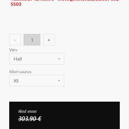
5503
-
+
Värv
Hall
Kiivri suurus
XS
Hind enne:
303.90 €