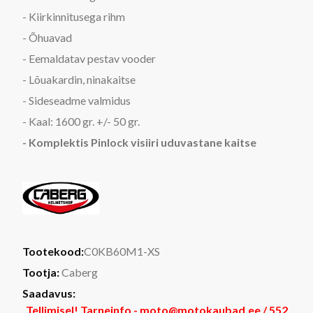
- Kiirkinnitusega rihm
- Õhuavad
- Eemaldatav pestav vooder
- Lõuakardin, ninakaitse
- Sideseadme valmidus
- Kaal: 1600 gr. +/- 50 gr.
- Komplektis Pinlock visiiri uduvastane kaitse
Tootekood:
C0KB60M1-XS
Tootja:
Caberg
Saadavus:
Tellimisel! Tarneinfo - moto@motokaubad.ee / 552