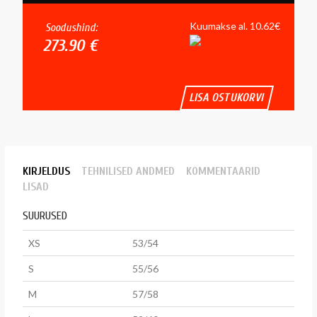
Kuumakse al. 10.62€
Soodushind:
273.90 €
LISA OSTUKORVI
KIRJELDUS
TEHNILISED ANDMED
KOMMENTAARID
LISAD
SUURUSED
XS
53/54
S
55/56
M
57/58