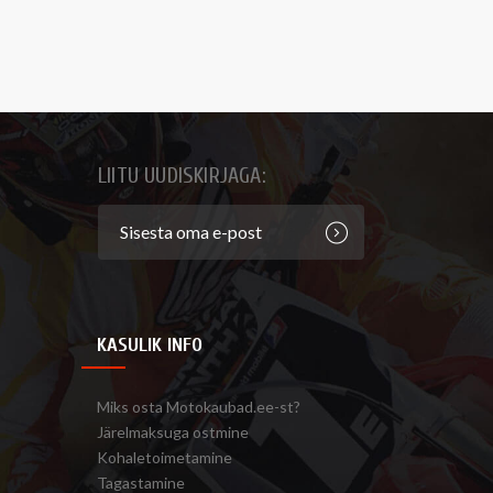
LIITU UUDISKIRJAGA:
KASULIK INFO
Miks osta Motokaubad.ee-st?
Järelmaksuga ostmine
Kohaletoimetamine
Tagastamine