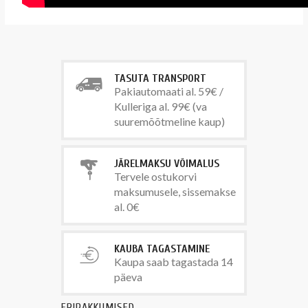
TASUTA TRANSPORT
Pakiautomaati al. 59€ /
Kulleriga al. 99€ (va
suuremõõtmeline kaup)
JÄRELMAKSU VÕIMALUS
Tervele ostukorvi
maksumusele, sissemakse
al. 0€
KAUBA TAGASTAMINE
Kaupa saab tagastada 14
päeva
ERIPAKKUMISED