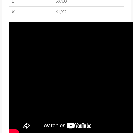
L
59/60
XL
61/62