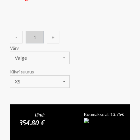
-
+
Värv
Valge
Kiivri suurus
XS
Kuumakse al. 13.75€
Hind:
354.80 €