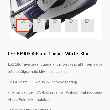
LS2 FF906 Advant Cooper White-Blue
LS2
180° avatava lõuaga
kiiver on üks praktilisemaid ja
mitmekülgsemaid kiivreid maailmas!
- KPA kest; ECE 22.06 P/J homologeering
- Kriimukindel UV-kaitsega ja Pinlock valmidusega
visiir; Pinlock komplektis
- Süvendid prillikandjatele