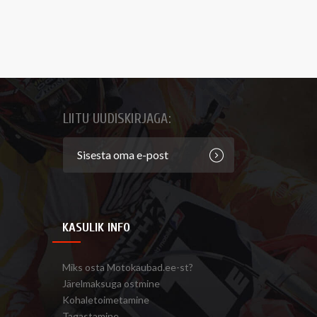
LIITU UUDISKIRJAGA:
KASULIK INFO
Miks osta Motokaubad.ee-st?
Järelmaksuga ostmine
Kohaletoimetamine
Tagastamine