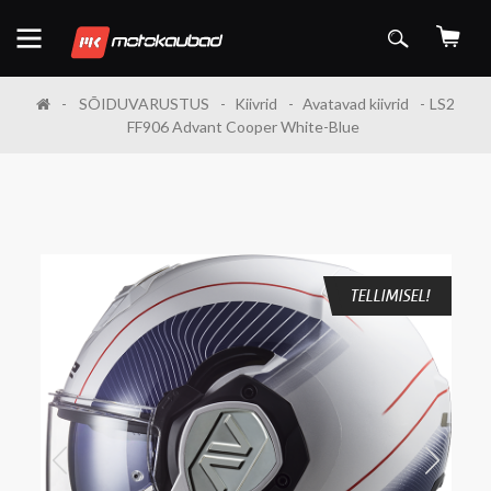
SÕIDUVARUSTUS
Kiivrid
Avatavad kiivrid
LS2
FF906 Advant Cooper White-Blue
TELLIMISEL!