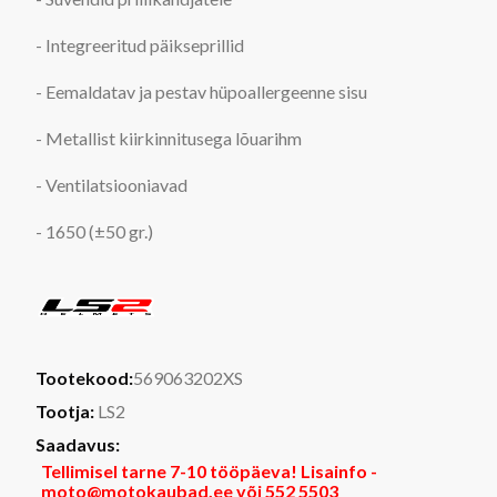
- Integreeritud päikseprillid
- Eemaldatav ja pestav hüpoallergeenne sisu
- Metallist kiirkinnitusega lõuarihm
- Ventilatsiooniavad
-
1650 (±50 gr.)
Tootekood:
569063202XS
Tootja:
LS2
Saadavus:
Tellimisel tarne 7-10 tööpäeva! Lisainfo -
moto@motokaubad.ee või 552 5503