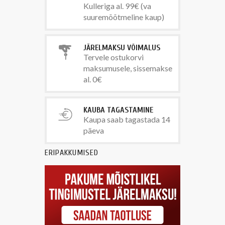
Kulleriga al. 99€ (va
suuremõõtmeline kaup)
JÄRELMAKSU VÕIMALUS
Tervele ostukorvi
maksumusele, sissemakse
al. 0€
KAUBA TAGASTAMINE
Kaupa saab tagastada 14
päeva
ERIPAKKUMISED