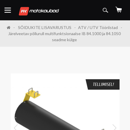
SÕIDUKITE LISAVARUSTUS
ATV / UTV Tööriistad
Järelveetav põllurull multifunktsionaalse IB 84.1000 ja 84.1050
seadme külge
TELLIMISEL!