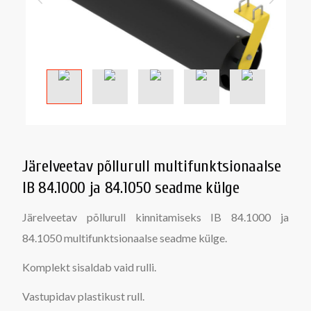
Järelveetav põllurull multifunktsionaalse
IB 84.1000 ja 84.1050 seadme külge
Järelveetav põllurull kinnitamiseks IB 84.1000 ja
84.1050 multifunktsionaalse seadme külge.
Komplekt sisaldab vaid rulli.
Vastupidav plastikust rull.