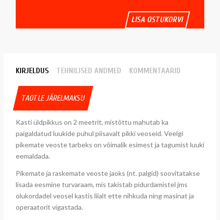
LISA OSTUKORVI
KIRJELDUS
TEHNILISED ANDMED
KOMMENTAARID
TAOTLE JÄRELMAKSU
Kasti üldpikkus on 2 meetrit, mistõttu mahutab ka
paigaldatud luukide puhul piisavalt pikki veoseid. Veelgi
pikemate veoste tarbeks on võimalik esimest ja tagumist luuki
eemaldada.
Pikemate ja raskemate veoste jaoks (nt. palgid) soovitatakse
lisada eesmine turvaraam, mis takistab pidurdamistel jms
olukordadel veosel kastis liialt ette nihkuda ning masinat ja
operaatorit vigastada.