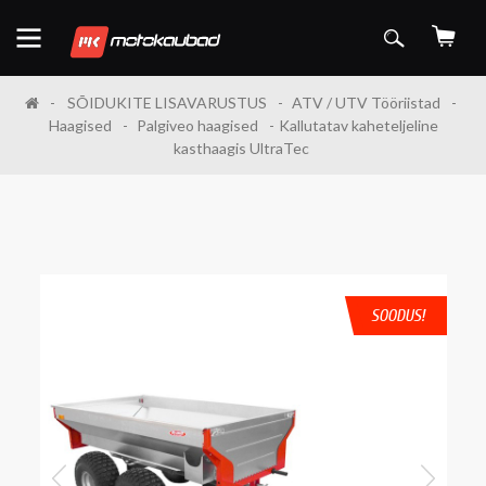
SÕIDUKITE LISAVARUSTUS
ATV / UTV Tööriistad
Haagised
Palgiveo haagised
Kallutatav kaheteljeline
kasthaagis UltraTec
SOODUS!