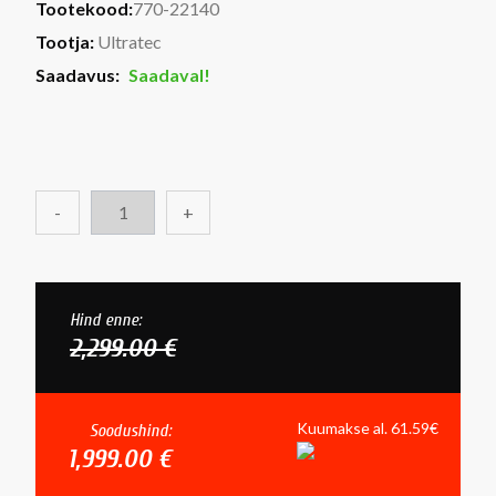
Tootekood:
770-22140
Tootja:
Ultratec
Saadavus:
Saadaval!
-
+
Hind enne:
2,299.00 €
Kuumakse al. 61.59€
Soodushind:
1,999.00 €