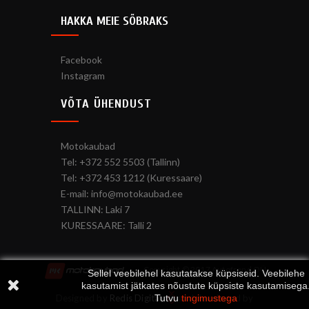
HAKKA MEIE SÕBRAKS
Facebook
Instagram
VÕTA ÜHENDUST
Motokaubad
Tel: +372 552 5503 (Tallinn)
Tel: +372 453 1212 (Kuressaare)
E-mail: info@motokaubad.ee
TALLINN: Laki 7
KURESSAARE: Talli 2
Copyright © 2017 Autofrend OÜ
Sellel veebilehel kasutatakse küpsiseid. Veebilehe
kasutamist jätkates nõustute küpsiste kasutamisega
Tutvu
tingimustega
Designed by
Redis Digital
and developed by