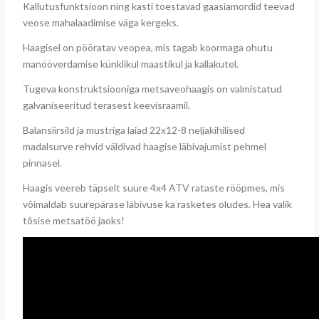
Kallutusfunktsioon ning kasti toestavad gaasiamordid teevad
veose mahalaadimise väga kergeks.
Haagisel on pööratav veopea, mis tagab koormaga ohutu
manööverdamise künklikul maastikul ja kallakutel.
T
ugeva konstruktsiooniga metsaveohaagis on valmistatud
galvaniseeritud terasest keevisraamil.
Balansiirsild ja mustriga laiad 22x12-8 neljakihilised
madalsurve rehvid väldivad haagise läbivajumist pehmel
pinnasel.
Haagis veereb täpselt suure 4x4 ATV rataste rööpmes, mis
võimaldab suurepärase läbivuse ka rasketes oludes. Hea valik
tõsise metsatöö jaoks!