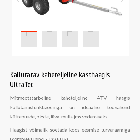
Kallutatav kaheteljeline kasthaagis
UltraTec
Mitmeotstarbeline kaheteljeline ATV haagis
kallutamisfunktsiooniga on ideaalne töövahend
küttepuude, okste, liiva, mulla jms vedamiseks.
Haagist võimalik soetada koos eesmise turvaraamiga
(komplekti hind 2199 EUR)