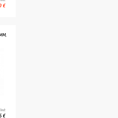
0 €
1MM,
ind:
5 €