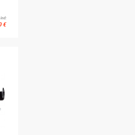
ind:
0 €