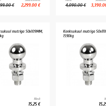
599.00 €
2,299.00 €
4,090.00 €
3,390.0
sukuul mutriga 50x109MM,
Konksukuul mutriga 50x11
kg
1590kg
Hind:
H
15.25 €
15.2