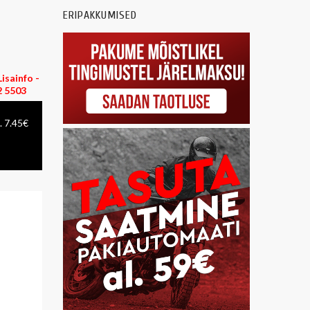
ERIPAKKUMISED
isainfo -
 5503
. 7.45€