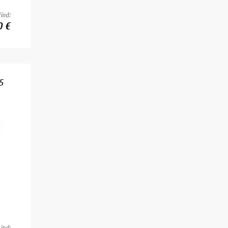
ind:
0 €
5
ind: