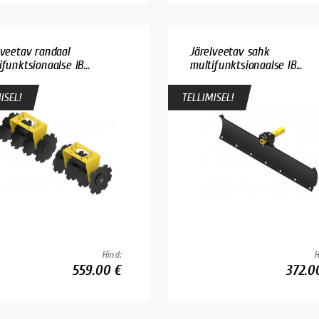
lveetav randaal
Järelveetav sahk
funktsionaalse IB...
multifunktsionaalse IB...
ISEL!
TELLIMISEL!
Hind:
H
559.00 €
372.0