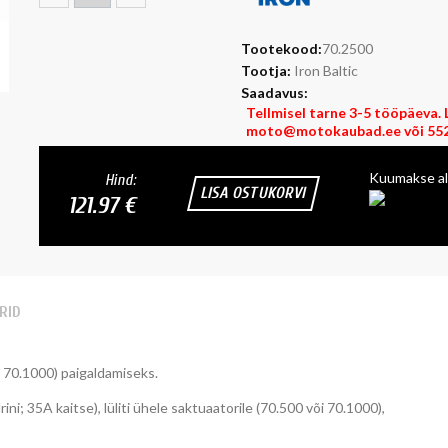
Tootekood:
70.2500
Tootja:
Iron Baltic
Saadavus:
Tellmisel tarne 3-5 tööpäeva. L
moto@motokaubad.ee või 552
Kuumakse al
Hind:
LISA OSTUKORVI
121.97 €
RID
õi 70.1000) paigaldamiseks.
ni; 35A kaitse), lüliti ühele saktuaatorile (70.500 või 70.1000),