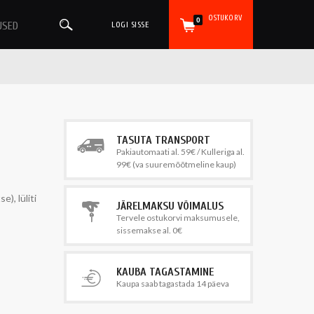
OSTUKORV
0
USED
LOGI SISSE
TASUTA TRANSPORT
Pakiautomaati al. 59€ / Kulleriga al.
99€ (va suuremõõtmeline kaup)
), lüliti
JÄRELMAKSU VÕIMALUS
Tervele ostukorvi maksumusele,
sissemakse al. 0€
KAUBA TAGASTAMINE
Kaupa saab tagastada 14 päeva