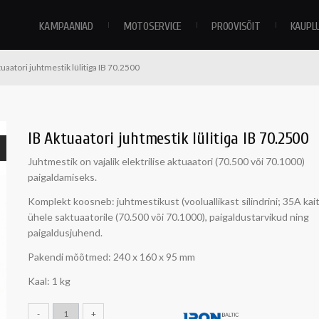
KAMPAANIAD
MOTOSERVICE
PROOVISÕIT
KAUPL
tuaatori juhtmestik lülitiga IB 70.2500
IB Aktuaatori juhtmestik lülitiga IB 70.2500
Juhtmestik on vajalik elektrilise aktuaatori (70.500 või 70.1000)
paigaldamiseks.
Komplekt koosneb: juhtmestikust (vooluallikast silindrini; 35A kaitse
ühele saktuaatorile (70.500 või 70.1000), paigaldustarvikud ning
paigaldusjuhend.
Pakendi mõõtmed: 240 x 160 x 95 mm
Kaal: 1 kg
-
+