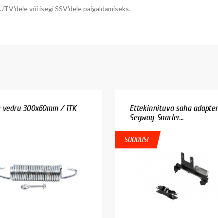
 UTV'dele või isegi SSV'dele paigaldamiseks.
 vedru 300x60mm / 1TK
Ettekinnituva saha adapter
Segway Snarler...
SOODUS!