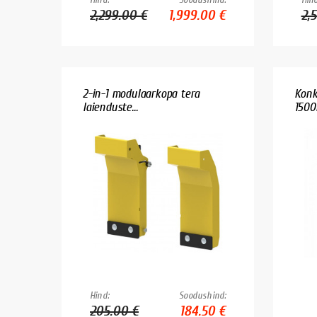
2,299.00 €
1,999.00 €
2,
2-in-1 modulaarkopa tera
Konk
laienduste...
1500
Hind:
Soodushind:
205.00 €
184.50 €