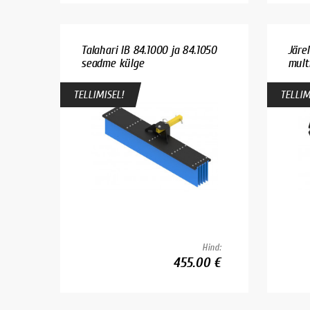
Talahari IB 84.1000 ja 84.1050
Järe
seadme külge
multi
TELLIMISEL!
TELLIM
Hind:
455.00 €