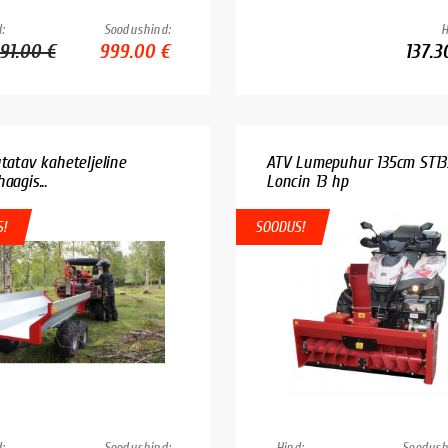
:
Soodushind:
H
091.00 €
999.00 €
137.3
utatav kaheteljeline
ATV Lumepuhur 135cm ST13
aagis...
Loncin 13 hp
!
SOODUS!
:
Soodushind:
Hind:
Soodush