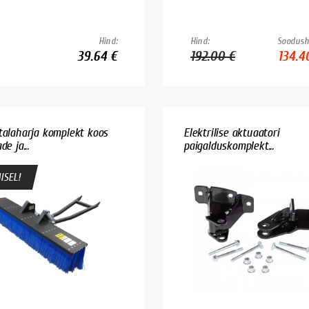
Hind:
Hind:
Soodush
39.64 €
192.00 €
134.4
talaharja komplekt koos
Elektrilise aktuaatori
de ja...
paigalduskomplekt...
ISEL!