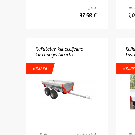
Hind:
Hind
97.58 €
1,
Kallutatav kaheteljeline
Kall
kasthaagis UltraTec
kasth
SOODUS!
SOODUS
Hind:
Soodushind:
Hind