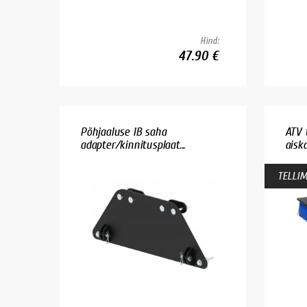
Hind:
47.90 €
Põhjaaluse IB saha
ATV 
adapter/kinnitusplaat...
aiska
TELLIM