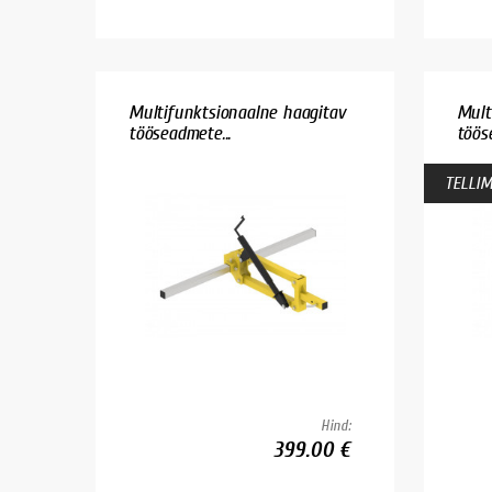
Multifunktsionaalne haagitav
Mult
tööseadmete...
töös
TELLIM
Hind:
399.00 €