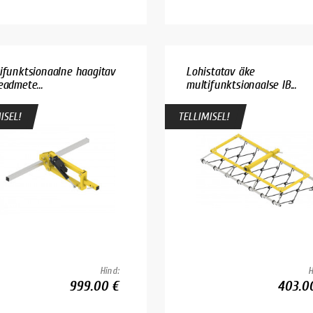
ifunktsionaalne haagitav
Lohistatav äke
eadmete...
multifunktsionaalse IB...
ISEL!
TELLIMISEL!
Hind:
H
999.00 €
403.0