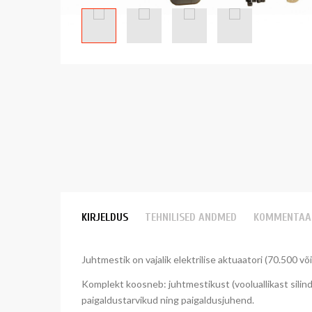
KIRJELDUS
TEHNILISED ANDMED
KOMMENTAA
Juhtmestik on vajalik elektrilise aktuaatori (70.500 v
Komplekt koosneb: juhtmestikust (vooluallikast silindri
paigaldustarvikud ning paigaldusjuhend.