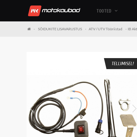
TOOTED
SÕIDUKITE LISAVARUSTUS
ATV / UTV Tööriistad
IB Ak
TELLIMISEL!