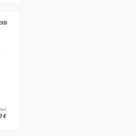
CU06
ind:
1 €