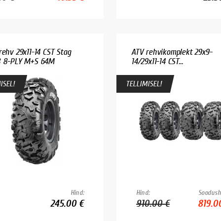
rehv 29x11-14 CST Stag
ATV rehvikomplekt 29x9-
 8-PLY M+S 64M
14/29x11-14 CST...
ISEL!
TELLIMISEL!
Hind:
Hind:
Soodush
245.00 €
910.00 €
819.0