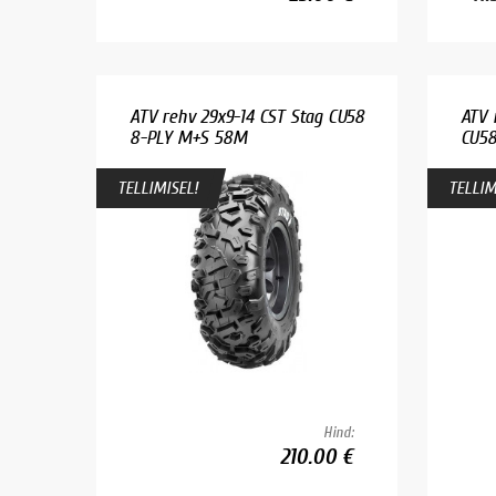
ATV rehv 29x9-14 CST Stag CU58
ATV 
8-PLY M+S 58M
CU58
TELLIMISEL!
TELLIM
Hind:
210.00 €