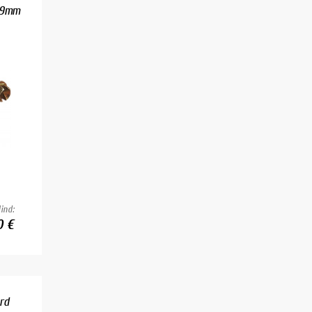
9,9mm
ind:
0 €
ord