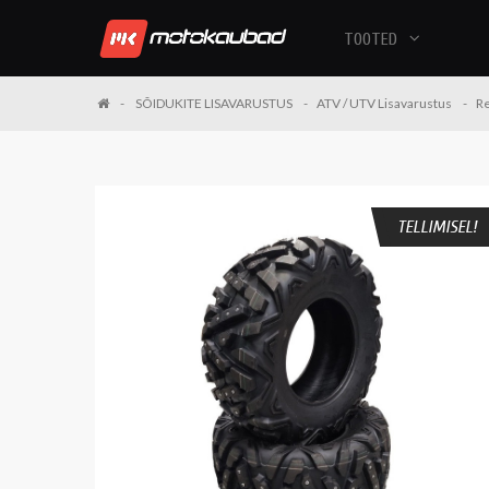
TOOTED
SÕIDUKITE LISAVARUSTUS
ATV / UTV Lisavarustus
R
TELLIMISEL!