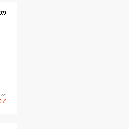
373
ind:
0 €