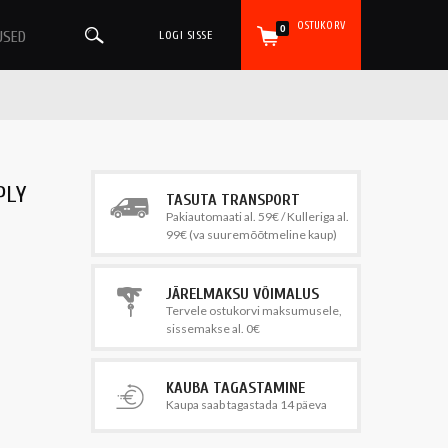
OSTUKORV
0
USED
LOGI SISSE
PLY
TASUTA TRANSPORT
Pakiautomaati al. 59€ / Kulleriga al.
99€ (va suuremõõtmeline kaup)
JÄRELMAKSU VÕIMALUS
Tervele ostukorvi maksumusele,
sissemakse al. 0€
KAUBA TAGASTAMINE
Kaupa saab tagastada 14 päeva