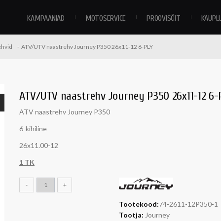
KAMPAANIAD
MOTOSERVICE
PROOVISÕIT
KAUPL
ehvid
ATV/UTV naastrehv Journey P350 26x11-12 6-PLY
ATV/UTV naastrehv Journey P350 26x11-12 6-
ATV naastrehv Journey P350
6-kihiline
26x11.00-12
1 TK
-
+
Tootekood:
74-2611-12P350-1
Tootja:
Journey