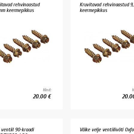
itavad rehvinaastud
Kruvitavad rehvinaastud 
mm keermepikkus
keermepikkus
Hind:
H
20.00 €
20.0
 ventiil 90-kraadi
Väike velje ventiilivõti Oxf