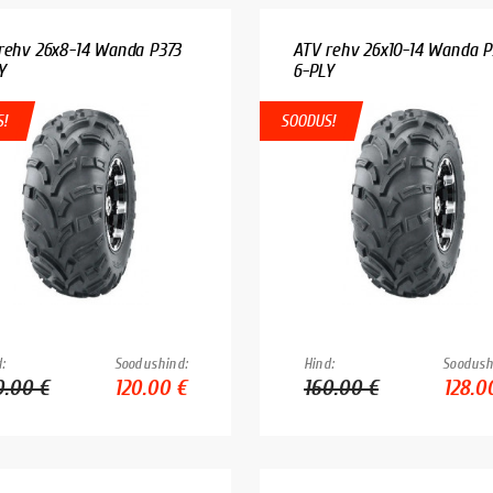
rehv 26x8-14 Wanda P373
ATV rehv 26x10-14 Wanda P
Y
6-PLY
!
SOODUS!
:
Soodushind:
Hind:
Soodush
0.00 €
120.00 €
160.00 €
128.0