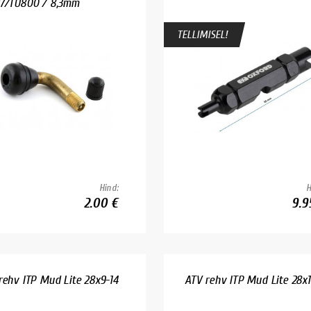
7/TU800 / 8,3mm
TELLIMISEL!
Hind:
H
2.00 €
9.9
rehv ITP Mud Lite 28x9-14
ATV rehv ITP Mud Lite 28x1