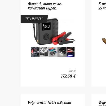
Akupank, kompressor,
Kruv
käivitusabi Hyper...
25,4
TELLIMISEL!
Hind:
172.69 €
Velje ventiil TR415 d.15,9mm
Velje