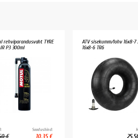
l rehviparandusvaht TYRE
ATV sisekumm/lohv 16x8-7 
IR P3 300ml
16x8-6 TR6
:
Soodushind:
H
50 €
10.35 €
25.5