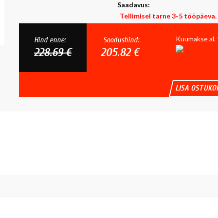
Saadavus:
Tellimisel tarne 3-5 tööpäeva.
Kuumakse al.
Hind enne:
Soodushind:
228.69 €
205.82 €
LISA OSTUKO