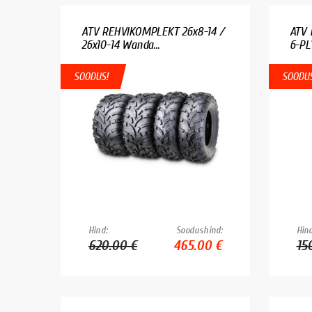
ATV REHVIKOMPLEKT 26x8-14 /
ATV 
26x10-14 Wanda...
6-PL
SOODUS!
SOODUS
Hind:
Soodushind:
Hind
620.00 €
465.00 €
15