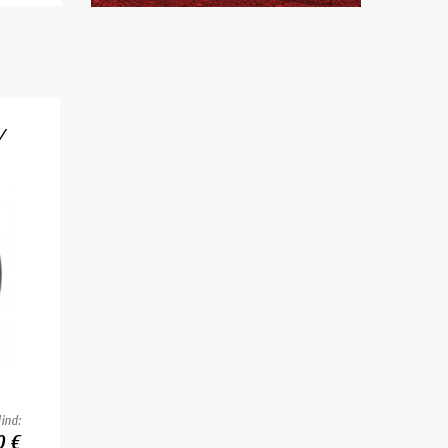
/
ind:
0 €