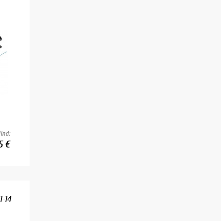
ind:
5 €
1-14