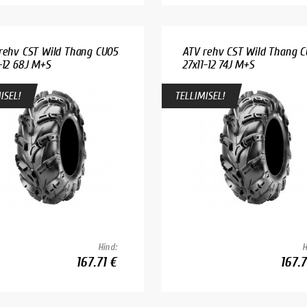
rehv CST Wild Thang CU05
ATV rehv CST Wild Thang 
-12 68J M+S
27x11-12 74J M+S
ISEL!
TELLIMISEL!
Hind:
H
167.71 €
167.7