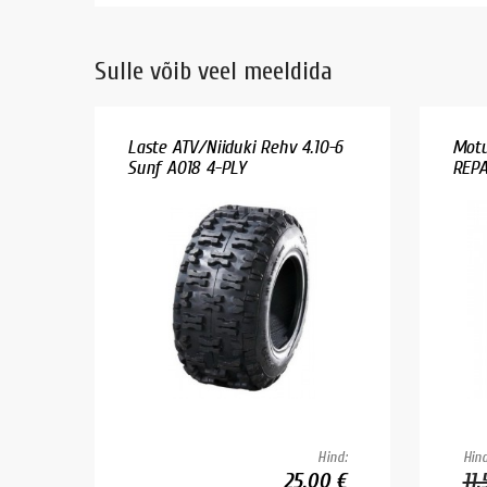
Sulle võib veel meeldida
Laste ATV/Niiduki Rehv 4.10-6
Motu
Sunf A018 4-PLY
REPA
Hind:
Hind
25.00 €
11.