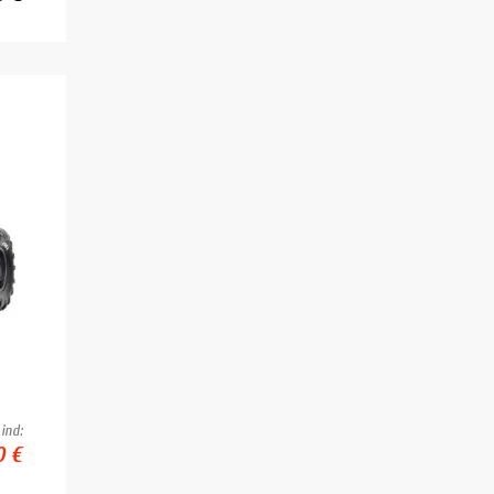
ind:
0 €