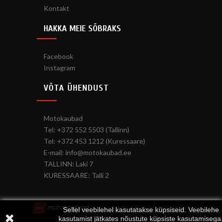
Kontakt
HAKKA MEIE SÕBRAKS
Facebook
Instagram
VÕTA ÜHENDUST
Motokaubad
Tel: +372 552 5503 (Tallinn)
Tel: +372 453 1212 (Kuressaare)
E-mail: info@motokaubad.ee
TALLINN: Laki 7
KURESSAARE: Talli 2
Copyright © 2017 Autofrend OÜ
Sellel veebilehel kasutatakse küpsiseid. Veebilehe
kasutamist jätkates nõustute küpsiste kasutamisega