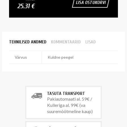
LISA OSTUKORVI
25.31 €
TEHNILISED ANDMED
KOMMENTAARID
LISAD
Värvus
Kuldne peegel
TASUTA TRANSPORT
Pakiautomaati al. 59€ /
Kulleriga al. 99€ (va
suuremõõtmeline kaup)