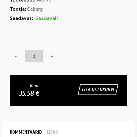
Tootja:
Caberg
Saadavus:
Saadaval!
-
+
Hind:
LISA OSTUKORVI
35.58 €
KOMMENTAARID
LISAD