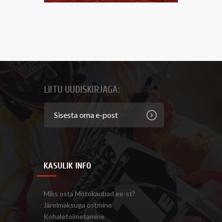
LIITU UUDISKIRJAGA:
KASULIK INFO
Miks osta Motokaubad.ee-st?
Järelmaksuga ostmine
Kohaletoimetamine