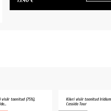
19.40 €
i visiir toonitud (75%),
Kiivri visiir toonitud Iridiu
da...
Cassida Tour