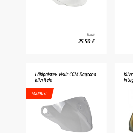
Hind:
25.50 €
Läbipaistev visiir CGM Daytona
Kiivr
kiivritele
Integ
SOODUS!