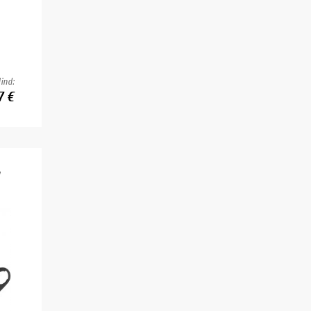
ind:
7 €
a