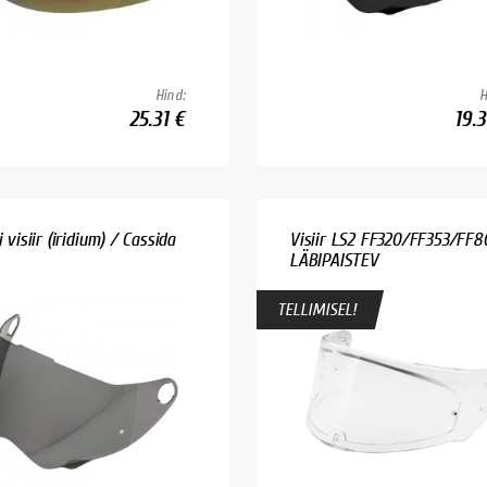
Hind:
H
25.31 €
19.3
i visiir (iridium) / Cassida
Visiir LS2 FF320/FF353/FF8
LÄBIPAISTEV
TELLIMISEL!