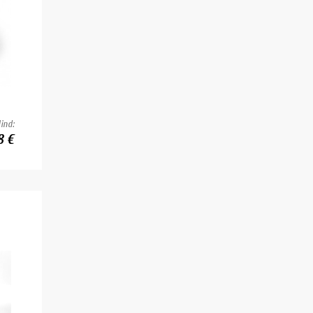
ind:
8 €