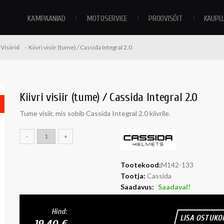
KAMPAANIAD
MOTOSERVICE
PROOVISÕIT
KAUPL
Visiirid
Kiivri visiir (tume) / Cassida Integral 2.0
Kiivri visiir (tume) / Cassida Integral 2.0
Tume visiir, mis sobib Cassida Integral 2.0 kiivrile.
-
+
Tootekood:
M142-133
Tootja:
Cassida
Saadavus:
Saadaval!
Hind:
LISA OSTUKO