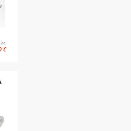
ind:
0 €
t