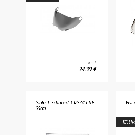
Hind:
24.39 €
Pinlock Schubert C3/S2/E1 61-
Visi
65cm
TELLIM