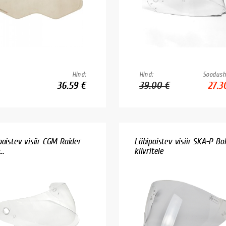
Hind:
Hind:
Soodush
36.59 €
39.00 €
27.3
paistev visiir CGM Raider
Läbipaistev visiir SKA-P Bol
..
kiivritele