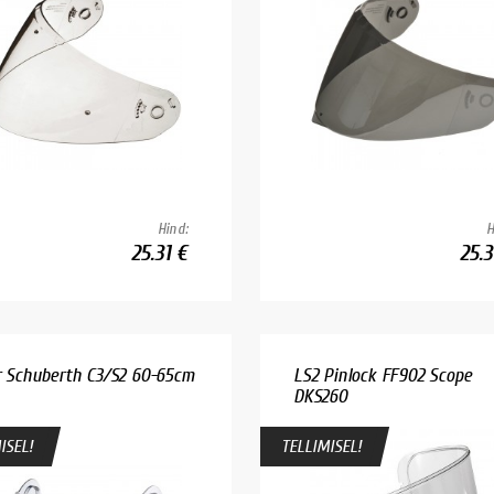
Hind:
H
25.31 €
25.3
ir Schuberth C3/S2 60-65cm
LS2 Pinlock FF902 Scope
DKS260
ISEL!
TELLIMISEL!