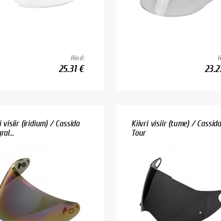
Hind:
H
25.31 €
23.2
i visiir (iridium) / Cassida
Kiivri visiir (tume) / Cassid
ral...
Tour