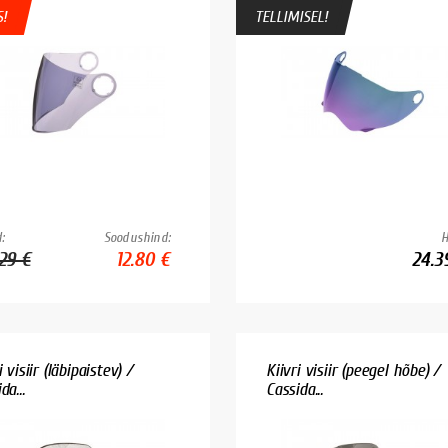
!
TELLIMISEL!
:
Soodushind:
H
.29 €
12.80 €
24.3
i visiir (läbipaistev) /
Kiivri visiir (peegel hõbe) /
da...
Cassida...