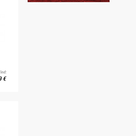
ind:
9 €