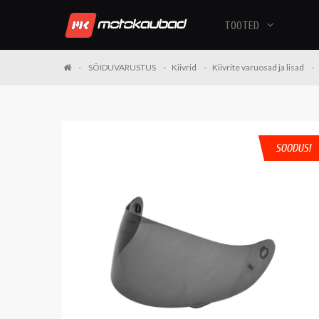
TOOTED
SÕIDUVARUSTUS
Kiivrid
Kiivrite varuosad ja lisad
SOODUS!