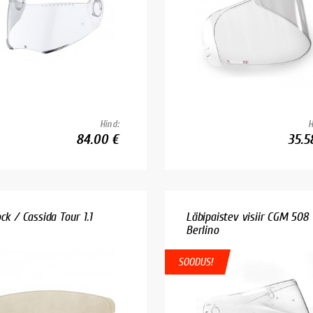
Hind:
H
84.00 €
35.5
ck / Cassida Tour 1.1
Läbipaistev visiir CGM 508
Berlino
SOODUS!