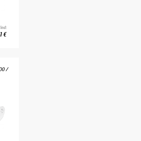
ind:
1 €
00 /