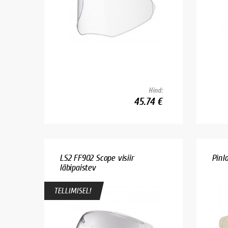
Hind:
45.74 €
LS2 FF902 Scope visiir
Pinlo
Iäbipaistev
TELLIMISEL!