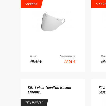
SOODUS!
SOODUS
Hind:
Soodushind:
Hind
19.31 €
13.51 €
18
Kiivri visiir toonitud Iridium
Kiivr
Chrome...
Cassi
TELLIMISEL!