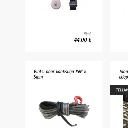
Hind:
44.00 €
Vintsi nöör konksuga 15M x
Taha
5mm
adap
TELLIM