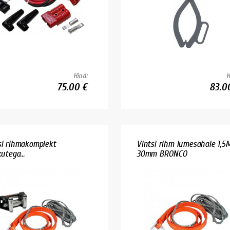
Hind:
H
75.00 €
83.0
si rihmakomplekt
Vintsi rihm lumesahale 1,5
kutega...
30mm BRONCO