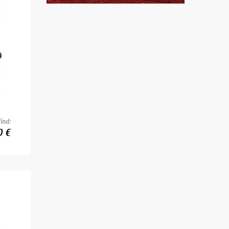
ind:
0 €