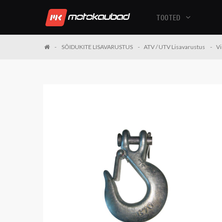
TOOTED
SÕIDUKITE LISAVARUSTUS
ATV / UTV Lisavarustus
Vi