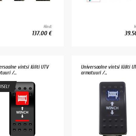
Hind:
H
137.00 €
39.5
rsaalne vintsi lüliti UTV
Universaalne vintsi lüliti U
uuri /...
armatuuri /...
ISEL!