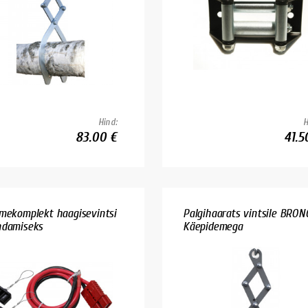
Hind:
H
83.00 €
41.5
mekomplekt haagisevintsi
Palgihaarats vintsile BRON
damiseks
Käepidemega