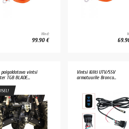
Hind:
H
99.90 €
69.9
 paigaldatava vintsi
Vintsi lüliti UTV/SSV
ter TGB BLADE...
armatuurile Bronco...
ISEL!