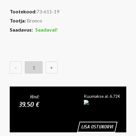
Tootekood:
73-611-19
Tootja:
Bronco
Saadavus:
Saadaval!
-
+
Kuumakse al. 6.72€
Hind:
39.50 €
LISA OSTUKORVI