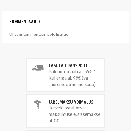
KOMMENTAARID
Ühtegi kommentaari pole lisatud
TASUTA TRANSPORT
Pakiautomaati al. 59€ /
Kulleriga al. 99€ (va
suuremõõtmeline kaup)
JÄRELMAKSU VÕIMALUS
Tervele ostukorvi
maksumusele, sissemakse
al. 0€