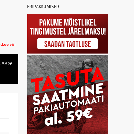
ERIPAKKUMISED
.ee või
. 9.59€