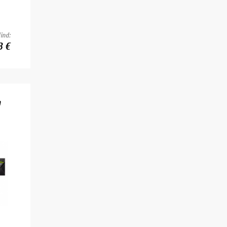
ind:
3 €
n