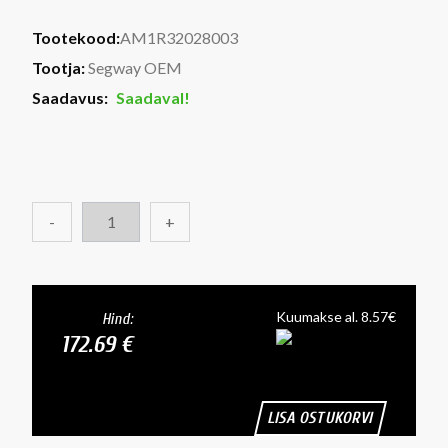
Tootekood:
AM1R32028003
Tootja:
Segway OEM
Saadavus:
Saadaval!
-
+
Kuumakse al. 8.57€
Hind:
172.69 €
LISA OSTUKORVI