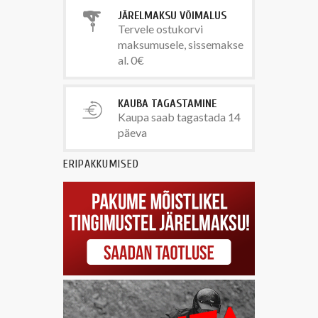
JÄRELMAKSU VÕIMALUS
Tervele ostukorvi
maksumusele, sissemakse
al. 0€
KAUBA TAGASTAMINE
Kaupa saab tagastada 14
päeva
ERIPAKKUMISED