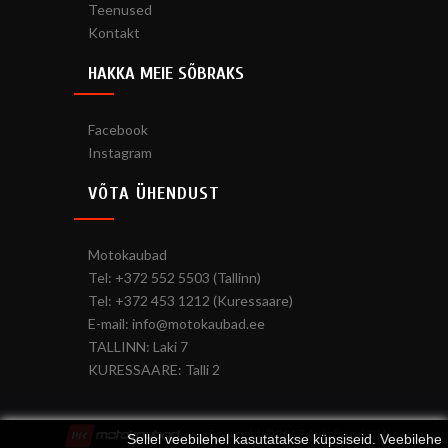
Teenused
Kontakt
HAKKA MEIE SÕBRAKS
Facebook
Instagram
VÕTA ÜHENDUST
Motokaubad
Tel: +372 552 5503 (Tallinn)
Tel: +372 453 1212 (Kuressaare)
E-mail: info@motokaubad.ee
TALLINN: Laki 7
KURESSAARE: Talli 2
Copyright © 2017 Autofrend OÜ
Sellel veebilehel kasutatakse küpsiseid. Veebilehe