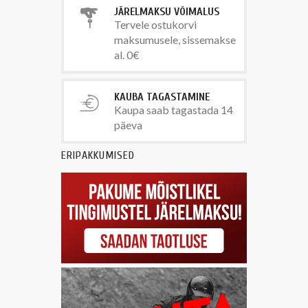
JÄRELMAKSU VÕIMALUS
Tervele ostukorvi
maksumusele, sissemakse
al. 0€
KAUBA TAGASTAMINE
Kaupa saab tagastada 14
päeva
ERIPAKKUMISED