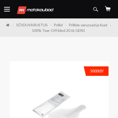
SÕIDUVARUSTUS
Prillid
Prillide varuosad ja lisad
100% Tear-Off kiled 20 tk GEN1
SOODUS!