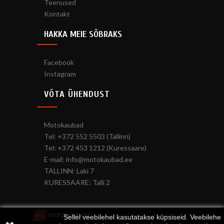
Teenused
Kontakt
HAKKA MEIE SÕBRAKS
Facebook
Instagram
VÕTA ÜHENDUST
Motokaubad
Tel: +372 552 5503 (Tallinn)
Tel: +372 453 1212 (Kuressaare)
E-mail: info@motokaubad.ee
TALLINN: Laki 7
KURESSAARE: Talli 2
Copyright © 2017 Autofrend OÜ
Sellel veebilehel kasutatakse küpsiseid. Veebilehe