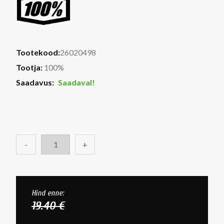
Tootekood:
26020498
Tootja:
100%
Saadavus:
Saadaval!
-
+
Hind enne:
19.40 €