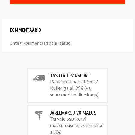
KOMMENTAARID
Ühtegi kommentaari pole lisatud
TASUTA TRANSPORT
Pakiautomaati al. 59€ /
Kulleriga al. 99€ (va
suuremõõtmeline kaup)
JÄRELMAKSU VÕIMALUS
Tervele ostukorvi
maksumusele, sissemakse
al. 0€