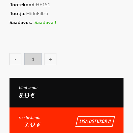
Tootekood:
HF151
Tootja:
HifloFiltro
Saadavus:
Saadaval!
-
+
Hind enne:
8.13 €
Soodushind:
LISA OSTUKORVI
7.32 €