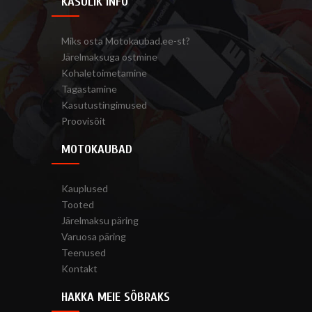
KASULIK INFO
Miks osta Motokaubad.ee-st?
Järelmaksuga ostmine
Kohaletoimetamine
Tagastamine
Kasutustingimused
Proovisõit
MOTOKAUBAD
Kauplused
Tooted
Järelmaksu päring
Varuosa päring
Teenused
Kontakt
HAKKA MEIE SÕBRAKS